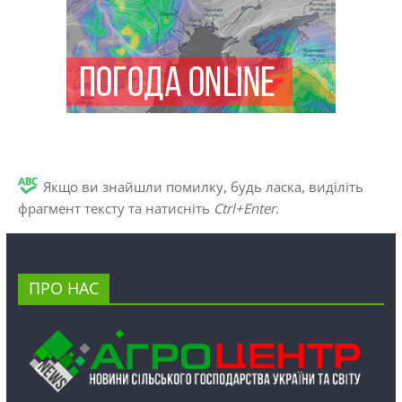
Якщо ви знайшли помилку, будь ласка, виділіть
фрагмент тексту та натисніть
Ctrl+Enter
.
ПРО НАС