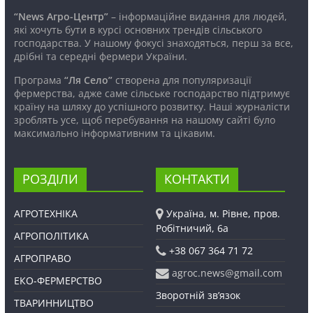
“News Агро-Центр”
– інформаційне видання для людей,
які хочуть бути в курсі основних трендів сільського
господарства. У нашому фокусі знаходяться, перш за все,
дрібні та середні фермери України.
Програма
“Ля Село”
створена для популяризації
фермерства, адже саме сільське господарство підтримує
країну на шляху до успішного розвитку. Наші журналісти
зроблять усе, щоб перебування на нашому сайті було
максимально інформативним та цікавим.
РОЗДІЛИ
КОНТАКТИ
АГРОТЕХНІКА
Україна, м. Рівне, пров.
Робітничий, 6а
АГРОПОЛІТИКА
+38 067 364 71 72
АГРОПРАВО
agroc.news@gmail.com
ЕКО-ФЕРМЕРСТВО
Зворотній зв’язок
ТВАРИННИЦТВО