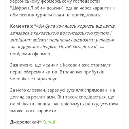
херсонському фермерському господарстві
“Шафран Любимівський”, однак через карантинні
обмеження туристи сюди не приїжджають.
Коментар:
“
Аби була хоч якась користь від квітів,
зв’язався з каховською волонтерською групою і
вирішили зрізати тюльпани і відвозити у лікарні
на подарунок лікарям. Нехай милують­ся
“, —
повідомив фермер.
Зазначено, що медики з Каховки вже отримали
перші оберемки квітів. Втрачених прибутків
чоловік не підраховує.
За його словами, зараз усі зусилля спрямовані на
догляд за росли­нами. Він також сподівається, що
на ліліях та лаванді, які цвістимуть влітку, усе-таки
зможе щось заробити.
Джерело:
сайт
Kurkul