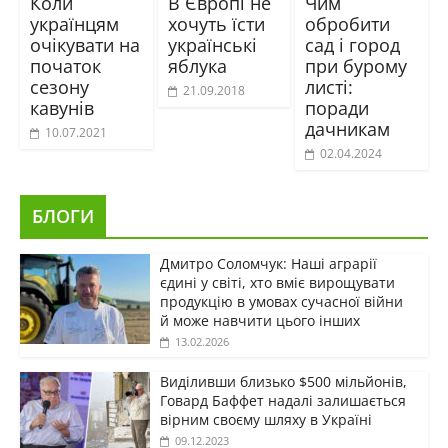
Коли
В Європі не
Чим
українцям
хочуть їсти
обробити
очікувати на
українські
сад і город
початок
яблука
при бурому
сезону
листі:
21.09.2018
кавунів
поради
дачникам
10.07.2021
02.04.2024
БЛОГИ
Дмитро Соломчук: Наші аграрії
єдині у світі, хто вміє вирощувати
продукцію в умовах сучасної війни
й може навчити цього інших
13.02.2026
Виділивши близько $500 мільйонів,
Говард Баффет надалі залишається
вірним своєму шляху в Україні
09.12.2023