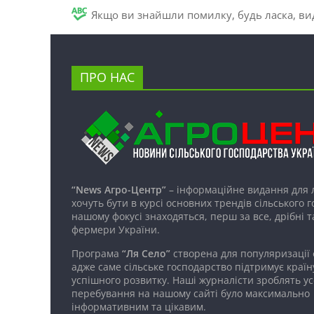
Якщо ви знайшли помилку, будь ласка, вид
ПРО НАС
“News Агро-Центр”
– інформаційне видання для 
хочуть бути в курсі основних трендів сільського 
нашому фокусі знаходяться, перш за все, дрібні т
фермери України.
Програма
“Ля Село”
створена для популяризації
адже саме сільське господарство підтримує країн
успішного розвитку. Наші журналісти зроблять ус
перебування на нашому сайті було максимально
інформативним та цікавим.