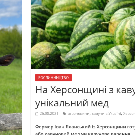
РОСЛИННИЦТВО
На Херсонщині з кав
унікальний мед
,
,
26.08.2021
агроновини
кавуни в Україні
Херсо
Фермер Іван Яланський із Херсонщини готу
або кавуновий мед чи кавунове варення.