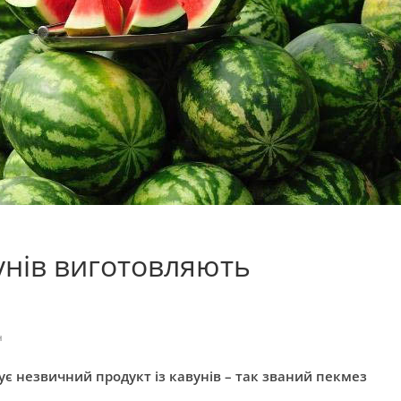
унів виготовляють
н
є незвичний продукт із кавунів – так званий пекмез