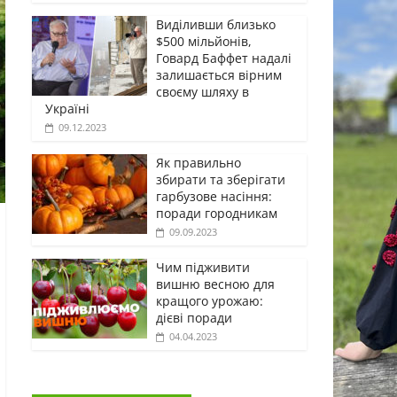
Виділивши близько
$500 мільйонів,
Говард Баффет надалі
залишається вірним
своєму шляху в
Україні
09.12.2023
Як правильно
збирати та зберігати
гарбузове насіння:
поради городникам
09.09.2023
Чим підживити
вишню весною для
кращого урожаю:
дієві поради
04.04.2023