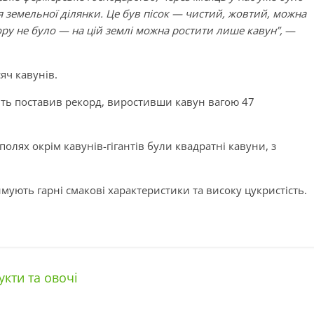
 земельної ділянки. Це був пісок — чистий, жовтий, можна
ру не було — на цій землі можна ростити лише кавун”,
—
яч кавунів.
віть поставив рекорд, виростивши кавун вагою 47
олях окрім кавунів-гігантів були квадратні кавуни, з
мують гарні смакові характеристики та високу цукристість.
укти та овочі