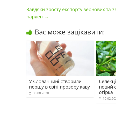
Завдяки зросту експорту зернових та 
нардеп
→
Вас може зацікавити:
У Словаччині створили
Селекц
першу в світі прозору каву
новий 
огірка
30.08.2020
10.02.20