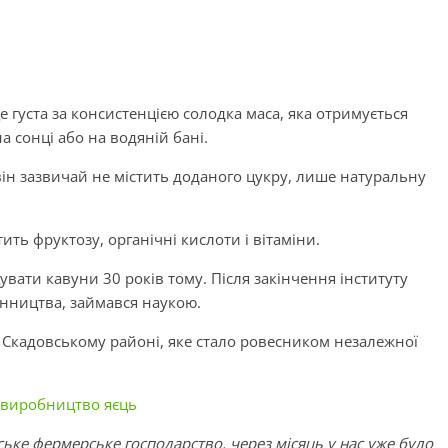
е густа за консистенцією солодка маса, яка отримується
сонці або на водяній бані.
 він зазвичай не містить доданого цукру, лише натуральну
ить фруктозу, органічні кислоти і вітаміни.
вати кавуни 30 років тому. Після закінчення інституту
нництва, займався наукою.
 Скадовському районі, яке стало ровесником незалежної
я виробництво яєць
ке фермерське господарство, через місяць у нас уже було