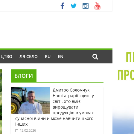
ИЦТВО
ЛЯ СЕЛО
RU
EN
БЛОГИ
Дмитро Соломчук:
Наші аграрії єдині у
світі, хто вміє
вирощувати
продукцію в умовах
сучасної війни й може навчити цього
інших
13.02.2026