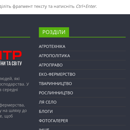
іліть фрагмент тексту та натисніть
Ctrl+Enter
.
РОЗДІЛИ
АГРОТЕХНІКА
АГРОПОЛІТИКА
АГРОПРАВО
ЕКО-ФЕРМЕРСТВО
людей, які
ТВАРИННИЦТВО
господарства. У
а середні
РОСЛИННИЦТВО
ЛЯ СЕЛО
 фермерства,
у на шляху до
БЛОГИ
е, щоб
ФОТОГАЛЕРЕЯ
ІНШЕ