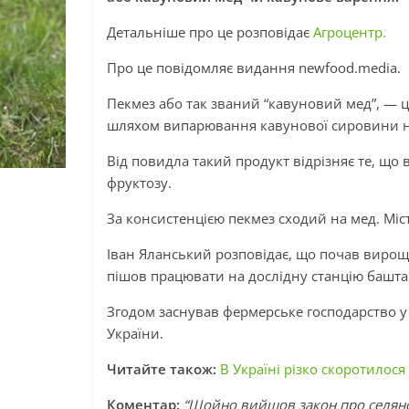
Детальніше про це розповідає
Агроцентр.
Про це повідомляє видання newfood.media.
Пекмез або так званий “кавуновий мед”, — ц
шляхом випарювання кавунової сировини на 
Від повидла такий продукт відрізняє те, що
фруктозу.
За консистенцією пекмез сходий на мед. Міст
Іван Яланський розповідає, що почав вирощу
пішов працювати на дослідну станцію башта
Згодом заснував фермерське господарство у
України.
Читайте також:
В Україні різко скоротилос
Коментар:
“Щойно вийшов закон про селянсь