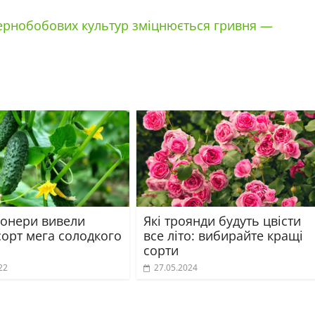
зернобобових культур зміцнюється гривня —
іонери вивели
Які троянди будуть цвісти
сорт мега солодкого
все літо: вибирайте кращі
сорти
22
27.05.2024