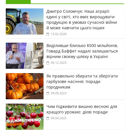
Дмитро Соломчук: Наші аграрії
єдині у світі, хто вміє вирощувати
продукцію в умовах сучасної війни
й може навчити цього інших
13.02.2026
Виділивши близько $500 мільйонів,
Говард Баффет надалі залишається
вірним своєму шляху в Україні
09.12.2023
Як правильно збирати та зберігати
гарбузове насіння: поради
городникам
09.09.2023
Чим підживити вишню весною для
кращого урожаю: дієві поради
04.04.2023