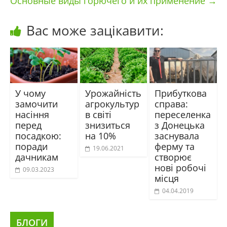
Основные виды горючего и их применение
→
Вас може зацікавити:
У чому
Урожайність
Прибуткова
замочити
агрокультур
справа:
насіння
в світі
переселенка
перед
знизиться
з Донецька
посадкою:
на 10%
заснувала
поради
ферму та
19.06.2021
дачникам
створює
нові робочі
09.03.2023
місця
04.04.2019
БЛОГИ