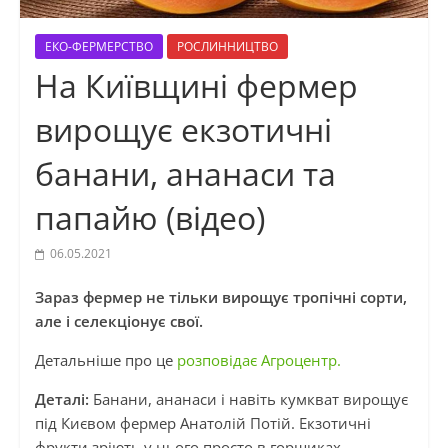
ЕКО-ФЕРМЕРСТВО
РОСЛИННИЦТВО
На Київщині фермер
вирощує екзотичні
банани, ананаси та
папайю (відео)
06.05.2021
Зараз фермер не тільки вирощує тропічні сорти,
але і селекціонує свої.
Детальніше про це
розповідає Агроцентр.
Деталі:
Банани, ананаси і навіть кумкват вирощує
під Києвом фермер Анатолій Потій. Екзотичні
фрукти зріють у нього просто в горщиках.