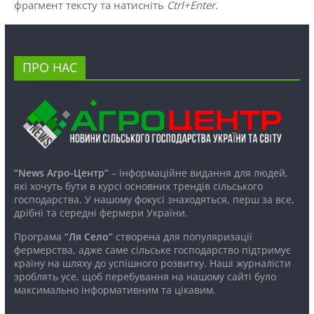
фрагмент тексту та натисніть
Ctrl+Enter
.
ПРО НАС
“News Агро-Центр”
– інформаційне видання для людей,
які хочуть бути в курсі основних трендів сільського
господарства. У нашому фокусі знаходяться, перш за все,
дрібні та середні фермери України.
Програма
“Ля Село”
створена для популяризації
фермерства, адже саме сільське господарство підтримує
країну на шляху до успішного розвитку. Наші журналісти
зроблять усе, щоб перебування на нашому сайті було
максимально інформативним та цікавим.