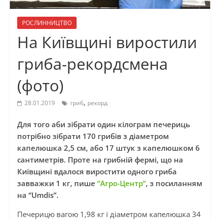
РОСЛИННИЦТВО
На Київщині виростили
гриба-рекордсмена
(фото)
,
28.01.2019
гриб
рекорд
Для того аби зібрати один кілограм печериць
потрібно зібрати 170 грибів з діаметром
капелюшка 2,5 см, або 17 штук з капелюшком 6
сантиметрів. Проте на грибній фермі, що на
Київщині вдалося виростити одного гриба
завважки 1 кг, пише
“Агро-Центр”
, з посиланням
на “Umdis”.
Печерицю вагою 1,98 кг і діаметром капелюшка 34