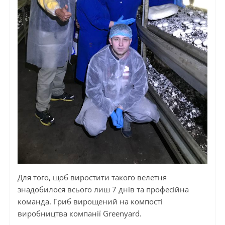
Для того, щоб виростити такого велетня
знадобилося всього лиш 7 днів та професійна
команда. Гриб вирощений на компості
виробництва компанії Greenyard.