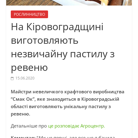
РОСЛИННИЦТВО
На Кіровоградщині
виготовляють
незвичайну пастилу з
ревеню
15.06.2020
Майстри невеличкого крафтового виробництва
“Смак Ок”, яке знаходиться в Кіровоградській
області виготовляють унікальну пастилу з
ревеню.
Детальніше про
це розповідає Агроцентр.
Коментар:
“
Ми не перші, але все що я бачила