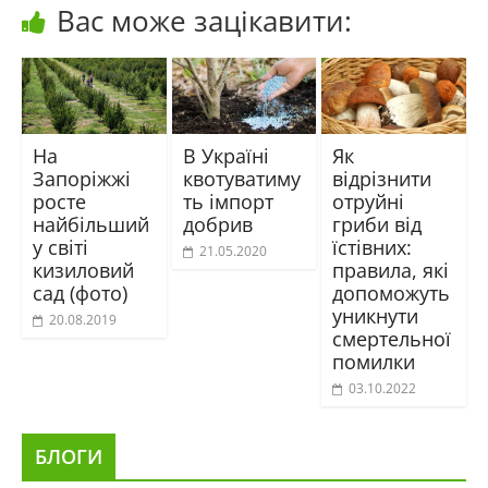
Вас може зацікавити:
На
В Україні
Як
Запоріжжі
квотуватиму
відрізнити
росте
ть імпорт
отруйні
найбільший
добрив
гриби від
у світі
їстівних:
21.05.2020
кизиловий
правила, які
сад (фото)
допоможуть
уникнути
20.08.2019
смертельної
помилки
03.10.2022
БЛОГИ