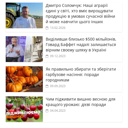
Дмитро Соломчук: Наші аграрії
єдині у світі, хто вміє вирощувати
продукцію в умовах сучасної війни
й може навчити цього інших
13.02.2026
Виділивши близько $500 мільйонів,
Говард Баффет надалі залишається
вірним своєму шляху в Україні
09.12.2023
Як правильно збирати та зберігати
гарбузове насіння: поради
городникам
09.09.2023
Чим підживити вишню весною для
кращого урожаю: дієві поради
04.04.2023