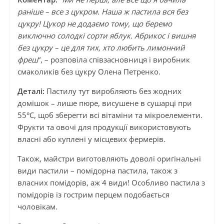
раніше – все з цукром. Наша ж пастила вся без
цукру! Цукор не додаємо тому, що беремо
виключно солодкі сорти яблук. Абрикос і вишня
без цукру – це для тих, хто любить лимонний
фреш
“, – розповіла співзасновниця і виробник
смаколиків без цукру Олена Петренко.
Деталі:
Пастилу тут виробляють без жодних
домішок – лише пюре, висушене в сушарці при
55°С, щоб зберегти всі вітаміни та мікроелементи.
Фрукти та овочі для продукції використовують
власні або куплені у місцевих фермерів.
Також, майстри виготовляють доволі оригінальні
види пастили – помідорна пастила, також з
власних помідорів, аж 4 види! Особливо пастила з
помідорів із гострим перцем подобається
чоловікам.