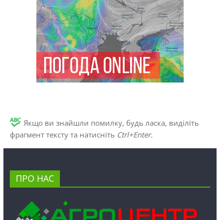
Якщо ви знайшли помилку, будь ласка, виділіть
фрагмент тексту та натисніть
Ctrl+Enter
.
ПРО НАС