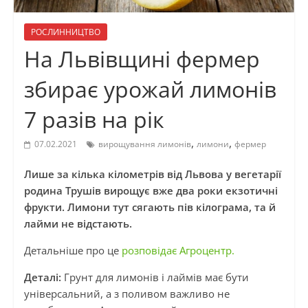
РОСЛИННИЦТВО
На Львівщині фермер
збирає урожай лимонів
7 разів на рік
,
,
07.02.2021
вирощування лимонів
лимони
фермер
Лише за кілька кілометрів від Львова у вегетарії
родина Трушів вирощує вже два роки екзотичні
фрукти. Лимони тут сягають пів кілограма, та й
лайми не відстають.
Детальніше про це
розповідає Агроцентр.
Деталі:
Грунт для лимонів і лаймів має бути
універсальний, а з поливом важливо не