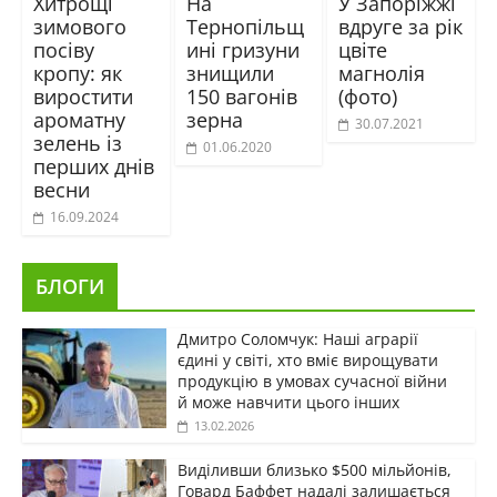
Хитрощі
На
У Запоріжжі
зимового
Тернопільщ
вдруге за рік
посіву
ині гризуни
цвіте
кропу: як
знищили
магнолія
виростити
150 вагонів
(фото)
ароматну
зерна
30.07.2021
зелень із
01.06.2020
перших днів
весни
16.09.2024
БЛОГИ
Дмитро Соломчук: Наші аграрії
єдині у світі, хто вміє вирощувати
продукцію в умовах сучасної війни
й може навчити цього інших
13.02.2026
Виділивши близько $500 мільйонів,
Говард Баффет надалі залишається