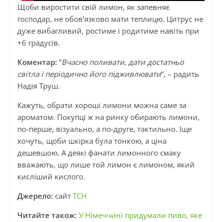
Щоби виростити свій лимон, як запевняє
господар, не обов’язково мати теплицю. Цитрус не
дуже вибагливий, ростиме і родитиме навіть при
+6 градусів.
Коментар:
“
Вчасно поливати, дати достатньо
світла і періодично його підживлювати
“, – радить
Надія Труш.
Кажуть, обрати хороші лимони можна саме за
ароматом. Покупці ж на ринку обирають лимони,
по-перше, візуально, а по-друге, тактильно. Іще
хочуть, щоби шкірка була тонкою, а ціна
дешевшою. А деякі фанати лимонного смаку
вважають, що лише той лимон є лимоном, який
кисліший кислого.
Джерело:
сайт
ТСН
Читайте також:
У Німеччині придумали пиво, яке