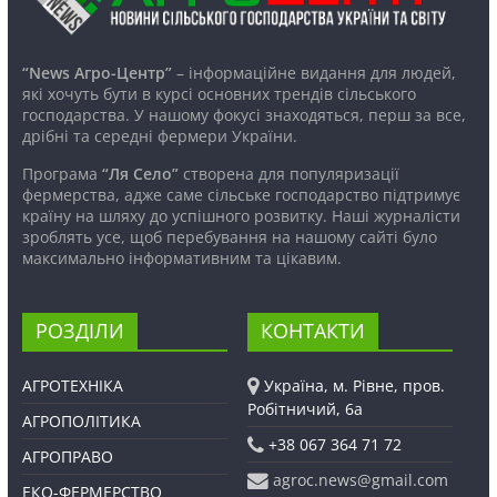
“News Агро-Центр”
– інформаційне видання для людей,
які хочуть бути в курсі основних трендів сільського
господарства. У нашому фокусі знаходяться, перш за все,
дрібні та середні фермери України.
Програма
“Ля Село”
створена для популяризації
фермерства, адже саме сільське господарство підтримує
країну на шляху до успішного розвитку. Наші журналісти
зроблять усе, щоб перебування на нашому сайті було
максимально інформативним та цікавим.
РОЗДІЛИ
КОНТАКТИ
АГРОТЕХНІКА
Україна, м. Рівне, пров.
Робітничий, 6а
АГРОПОЛІТИКА
+38 067 364 71 72
АГРОПРАВО
agroc.news@gmail.com
ЕКО-ФЕРМЕРСТВО