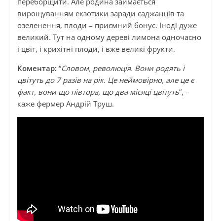
переборщити. Але родина займається
вирощуванням екзотики заради саджанців та
озеленення, плоди – приємний бонус. Іноді дуже
великий. Тут на одному дереві лимона одночасно
і цвіт, і крихітні плоди, і вже великі фрукти.
Коментар:
“
Словом, революція. Вони родять і
цвітуть до 7 разів на рік. Це неймовірно, але це є
факт, вони що півтора, що два місяці цвітуть
“, –
каже фермер Андрій Труш.