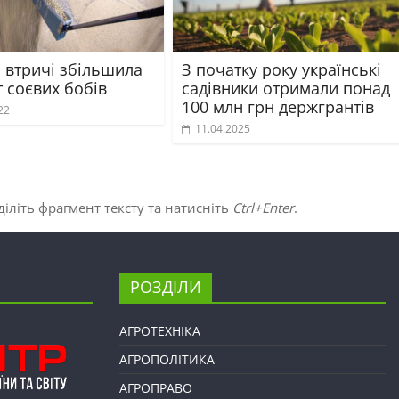
 втричі збільшила
З початку року українські
 соєвих бобів
садівники отримали понад
100 млн грн держгрантів
22
11.04.2025
іліть фрагмент тексту та натисніть
Ctrl+Enter
.
РОЗДІЛИ
АГРОТЕХНІКА
АГРОПОЛІТИКА
АГРОПРАВО