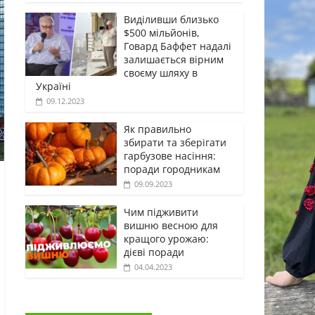
Виділивши близько
$500 мільйонів,
Говард Баффет надалі
залишається вірним
своєму шляху в
Україні
09.12.2023
Як правильно
збирати та зберігати
гарбузове насіння:
поради городникам
09.09.2023
Чим підживити
вишню весною для
кращого урожаю:
дієві поради
04.04.2023