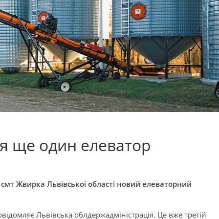
ся ще один елеватор
в смт Жвирка Львівської області новий елеваторний
овідомляє Львівська облдержадміністрація. Це вже третій