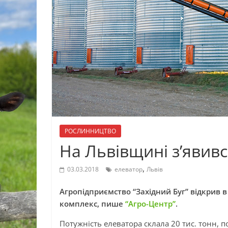
РОСЛИННИЦТВО
На Львівщині з’явив
,
03.03.2018
елеватор
Львів
Агропідприємство “Західний Буг” відкрив 
комплекс, пише
“Агро-Центр”
.
Потужність елеватора склала 20 тис. тонн, п