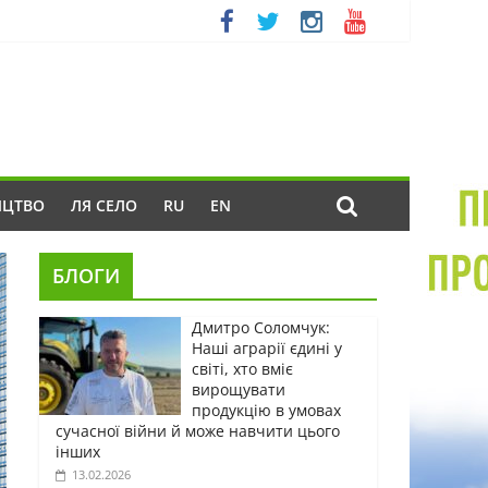
ИЦТВО
ЛЯ СЕЛО
RU
EN
БЛОГИ
Дмитро Соломчук:
Наші аграрії єдині у
світі, хто вміє
вирощувати
продукцію в умовах
сучасної війни й може навчити цього
інших
13.02.2026