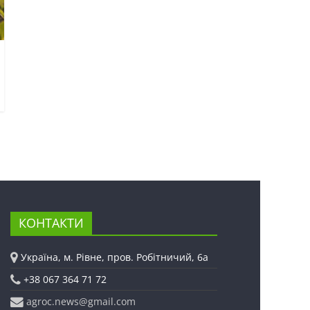
КОНТАКТИ
Україна, м. Рівне, пров. Робітничий, 6а
+38 067 364 71 72
agroc.news@gmail.com