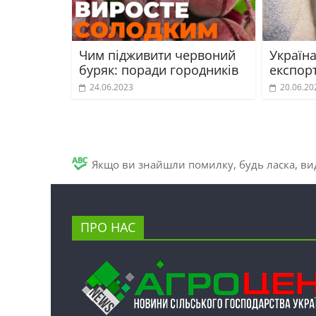
Чим підживити червоний
Україна
буряк: поради городників
експорт
24.06.2023
20.06.20
Якщо ви знайшли помилку, будь ласка, вид
ПРО НАС