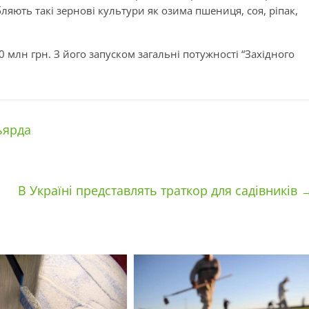
бляють такі зернові культури як озима пшениця, соя, ріпак,
0 млн грн. З його запуском загальні потужності “Західного
ьярда
В Україні представлять траткор для садівників