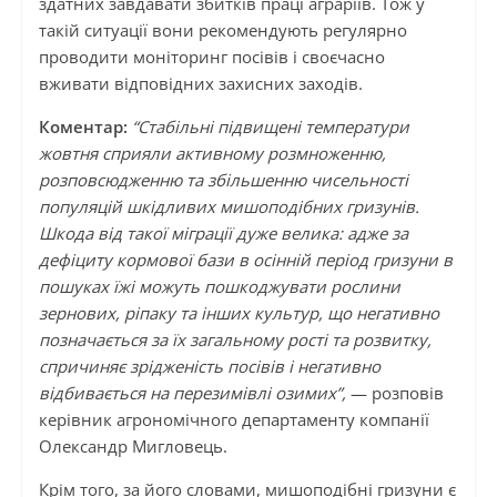
здатних завдавати збитків праці аграріїв. Тож у
такій ситуації вони рекомендують регулярно
проводити моніторинг посівів і своєчасно
вживати відповідних захисних заходів.
Коментар:
“Стабільні підвищені температури
жовтня сприяли активному розмноженню,
розповсюдженню та збільшенню чисельності
популяцій шкідливих мишоподібних гризунів.
Шкода від такої міграції дуже велика: адже за
дефіциту кормової бази в осінній період гризуни в
пошуках їжі можуть пошкоджувати рослини
зернових, ріпаку та інших культур, що негативно
позначається за їх загальному рості та розвитку,
спричиняє зрідженість посівів і негативно
відбивається на перезимівлі озимих”,
— розповів
керівник агрономічного департаменту компанії
Олександр Мигловець.
Крім того, за його словами, мишоподібні гризуни є