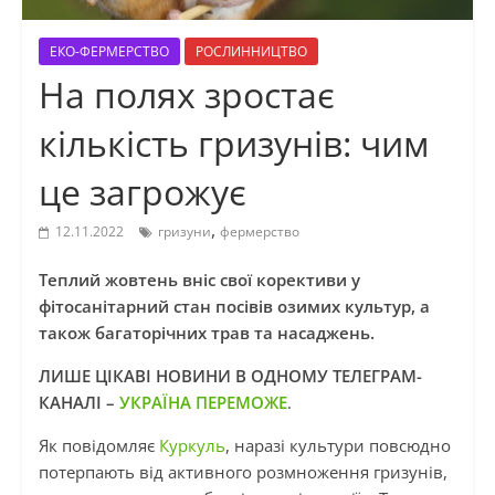
ЕКО-ФЕРМЕРСТВО
РОСЛИННИЦТВО
На полях зростає
кількість гризунів: чим
це загрожує
,
12.11.2022
гризуни
фермерство
Теплий жовтень вніс свої корективи у
фітосанітарний стан посівів озимих культур, а
також багаторічних трав та насаджень.
ЛИШЕ ЦІКАВІ НОВИНИ В ОДНОМУ ТЕЛЕГРАМ-
КАНАЛІ –
УКРАЇНА ПЕРЕМОЖЕ
.
Як повідомляє
Куркуль
, наразі культури повсюдно
потерпають від активного розмноження гризунів,