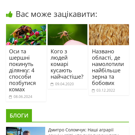
Вас може зацікавити:
Оси та
Кого з
Названо
шершні
людей
області, де
покинуть
комарі
намолотили
ділянку: 4
кусають
найбільше
способи
найчастіше?
зерна та
позбутися
бобових
09.04.2020
комах
03.12.2022
08.06.2024
БЛОГИ
Дмитро Соломчук: Наші аграрії