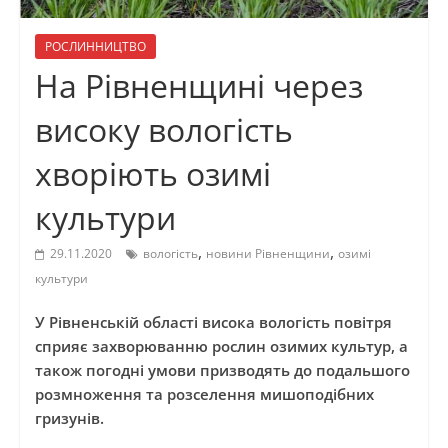
РОСЛИННИЦТВО
На Рівненщині через
високу вологість
хворіють озимі
культури
,
,
29.11.2020
вологість
новини Рівненщини
озимі
культури
У Рівненській області висока вологість повітря
сприяє захворюванню рослин озимих культур, а
також погодні умови призводять до подальшого
розмноження та розселення мишоподібних
гризунів.