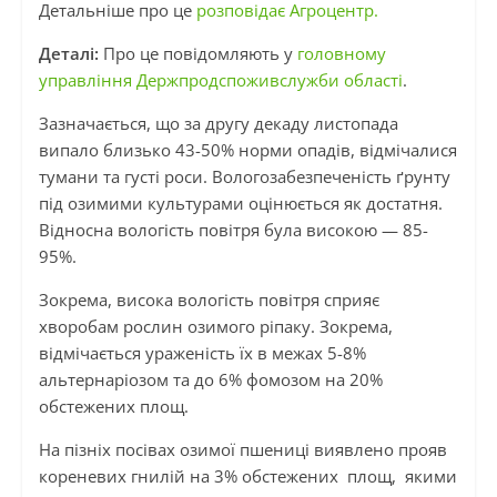
Детальніше про це
розповідає Агроцентр.
Деталі:
Про це повідомляють у
головному
управління Держпродспоживслужби області
.
Зазначається, що за другу декаду листопада
випало близько 43-50% норми опадів, відмічалися
тумани та густі роси. Вологозабезпеченість ґрунту
під озимими культурами оцінюється як достатня.
Відносна вологість повітря була високою — 85-
95%.
Зокрема, висока вологість повітря сприяє
хворобам рослин озимого ріпаку. Зокрема,
відмічається ураженість їх в межах 5-8%
альтернаріозом та до 6% фомозом на 20%
обстежених площ.
На пізніх посівах озимої пшениці виявлено прояв
кореневих гнилій на 3% обстежених площ, якими