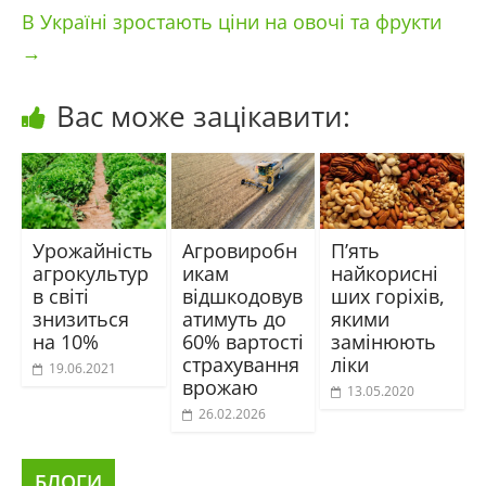
В Україні зростають ціни на овочі та фрукти
→
Вас може зацікавити:
Урожайність
Агровиробн
П’ять
агрокультур
икам
найкорисні
в світі
відшкодовув
ших горіхів,
знизиться
атимуть до
якими
на 10%
60% вартості
замінюють
страхування
ліки
19.06.2021
врожаю
13.05.2020
26.02.2026
БЛОГИ