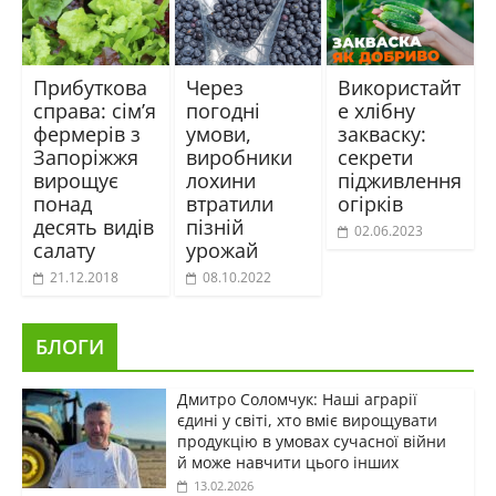
Прибуткова
Через
Використайт
справа: сім’я
погодні
е хлібну
фермерів з
умови,
закваску:
Запоріжжя
виробники
секрети
вирощує
лохини
підживлення
понад
втратили
огірків
десять видів
пізній
02.06.2023
салату
урожай
21.12.2018
08.10.2022
БЛОГИ
Дмитро Соломчук: Наші аграрії
єдині у світі, хто вміє вирощувати
продукцію в умовах сучасної війни
й може навчити цього інших
13.02.2026