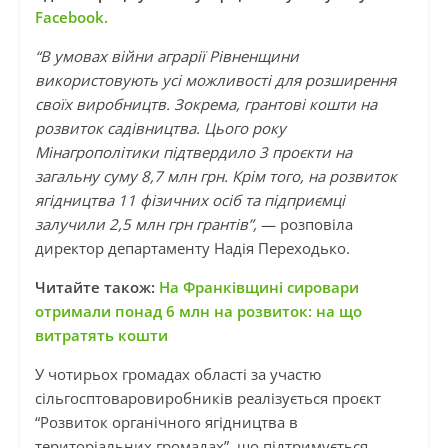
Facebook
.
“В умовах війни аграрії Рівненщини
використовують усі можливості для розширення
своїх виробництв. Зокрема, грантові кошти на
розвиток садівництва. Цього року
Мінагрополітики підтвердило 3 проєкти на
загальну суму 8,7 млн грн. Крім того, на розвиток
ягідництва 11 фізичних осіб та підприємці
залучили 2,5 млн грн грантів”,
— розповіла
директор департаменту Надія Переходько.
Читайте також:
На Франківщині сировари
отримали понад 6 млн на розвиток: на що
витратять кошти
У чотирьох громадах області за участю
сільгосптоваровиробників реалізується проєкт
“Розвиток органічного ягідництва в
територіальних громадах”, що підтримується