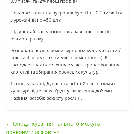
0,9 тисячі га (2% площ посівів).
Почалося копання цукрових буряків – 0,1 тисячі га
з урожайністю 450 ц/га.
Під урожай наступного року завершено посів
озимого ріпаку.
Розпочато посів озимих зернових культур (озимої
пшениці, озимого ячменю, озимого жита). В
господарствах населення області триває копання
картоплі та збирання овочевих культур.
Також, зараз відбувається осінній посів озимих
культур: підготовка ґрунту, завезення добрив,
насіння, засобів захисту рослин.
←
Оподаткування пального можуть
повернути із жовтня