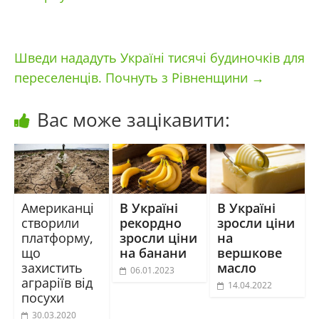
Шведи нададуть Україні тисячі будиночків для
переселенців. Почнуть з Рівненщини
→
Вас може зацікавити:
Американці
В Україні
В Україні
створили
рекордно
зросли ціни
платформу,
зросли ціни
на
що
на банани
вершкове
захистить
масло
06.01.2023
аграріїв від
14.04.2022
посухи
30.03.2020