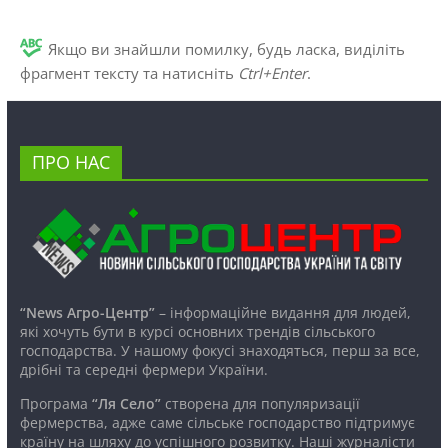
Якщо ви знайшли помилку, будь ласка, виділіть
фрагмент тексту та натисніть
Ctrl+Enter
.
ПРО НАС
“News Агро-Центр”
– інформаційне видання для людей,
які хочуть бути в курсі основних трендів сільського
господарства. У нашому фокусі знаходяться, перш за все,
дрібні та середні фермери України.
Програма
“Ля Село”
створена для популяризації
фермерства, адже саме сільське господарство підтримує
країну на шляху до успішного розвитку. Наші журналісти