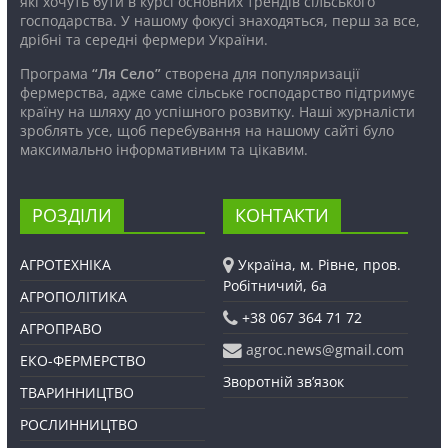
які хочуть бути в курсі основних трендів сільського
господарства. У нашому фокусі знаходяться, перш за все,
дрібні та середні фермери України.
Програма
“Ля Село”
створена для популяризації
фермерства, адже саме сільське господарство підтримує
країну на шляху до успішного розвитку. Наші журналісти
зроблять усе, щоб перебування на нашому сайті було
максимально інформативним та цікавим.
РОЗДІЛИ
КОНТАКТИ
АГРОТЕХНІКА
Україна, м. Рівне, пров.
Робітничий, 6а
АГРОПОЛІТИКА
+38 067 364 71 72
АГРОПРАВО
agroc.news@gmail.com
ЕКО-ФЕРМЕРСТВО
Зворотній зв’язок
ТВАРИННИЦТВО
РОСЛИННИЦТВО