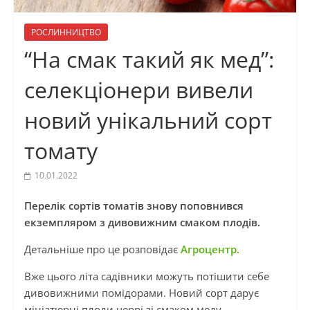
РОСЛИННИЦТВО
“На смак такий як мед”:
селекціонери вивели
новий унікальний сорт
томату
10.01.2022
Перелік сортів томатів знову поповнився
екземпляром з дивовижним смаком плодів.
Детальніше про це розповідає
Агроцентр.
Вже цього літа садівники можуть потішити себе
дивовижними помідорами. Новий сорт дарує
мініатюрні плоди черрі зі смаком меду.