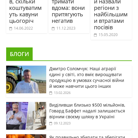
в, скільки
тримати
и назвали
коштуватим
вдома: вони
регіони з
уть кавуни
притягують
найбільшим
цьогоріч
негатив
и втратами
посівів
14.06.2022
11.12.2023
15.05.2020
БЛОГИ
Дмитро Соломчук: Наші аграрії
єдині у світі, хто вміє вирощувати
продукцію в умовах сучасної війни
й може навчити цього інших
13.02.2026
Виділивши близько $500 мільйонів,
Говард Баффет надалі залишається
вірним своєму шляху в Україні
09.12.2023
Як правильно збирати та зберігати