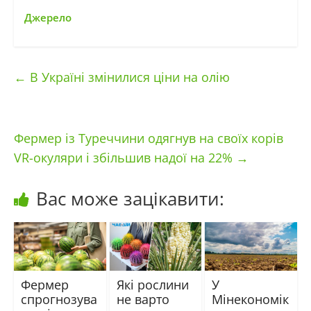
Джерело
←
В Україні змінилися ціни на олію
Фермер із Туреччини одягнув на своїх корів
VR-окуляри і збільшив надої на 22%
→
Вас може зацікавити:
Фермер
Які рослини
У
спрогнозува
не варто
Мінекономік