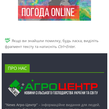
Якщо ви знайшли помилку, будь ласка, виділіть
фрагмент тексту та натисніть
Ctrl+Enter
.
ПРО НАС
“News Агро-Центр”
– інформаційне видання для людей,