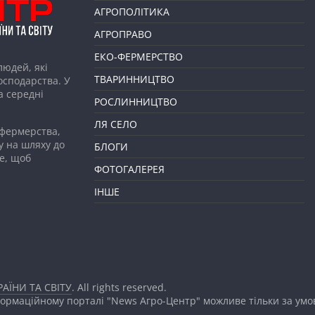
АГРОПОЛІТИКА
АГРОПРАВО
ЕКО-ФЕРМЕРСТВО
людей, які
ТВАРИННИЦТВО
господарства. У
а середні
РОСЛИННИЦТВО
ЛЯ СЕЛО
 фермерства,
у на шляху до
БЛОГИ
е, щоб
ФОТОГАЛЕРЕЯ
ІНШЕ
АЇНИ ТА СВІТУ
. All rights reserved.
формаційному порталі "News Агро-Центр" можливе тільки за ум