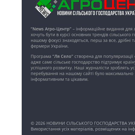
“News Агро-Центр”
– інформаційне видання для 
хочуть бути в курсі основних трендів сільського 
нашому фокусі знаходяться, перш за все, дрібні т
фермери України.
Програма
“Ля Село”
створена для популяризації
адже саме сільське господарство підтримує країн
успішного розвитку. Наші журналісти зроблять ус
перебування на нашому сайті було максимально
інформативним та цікавим.
© 2026
НОВИНИ СІЛЬСЬКОГО ГОСПОДАРСТВА УКР
Використання усіх матеріалів, розміщених на ін