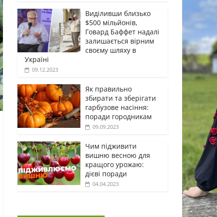
Виділивши близько
$500 мільйонів,
Говард Баффет надалі
залишається вірним
своєму шляху в
Україні
09.12.2023
Як правильно
збирати та зберігати
гарбузове насіння:
поради городникам
09.09.2023
Чим підживити
вишню весною для
кращого урожаю:
дієві поради
04.04.2023