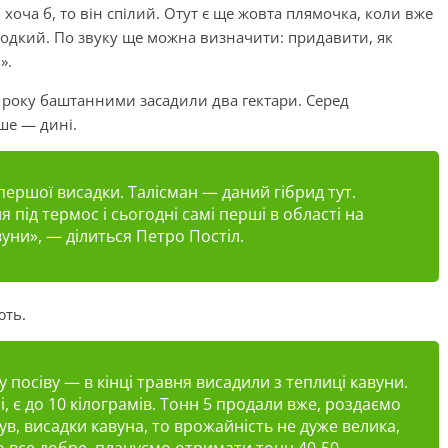
3 хоча б, то він спілий. Отут є ще жовта плямочка, коли вже
лодкий. По звуку ще можна визначити: придавити, як
».
о року баштанними засадили два гектари. Серед
ше — дині.
першої висадки. Талісман — даний гібрид тут.
 під термос і сьогодні самі перші в області на
уни», — ділиться Петро Постіл.
ють.
у посіву — в кінці травня висадили з теплиці кавуни.
, є до 10 кілограмів. Тонн 5 продали вже, роздаємо
був, висадки кавуна, то врожайність не дуже велика,
о все добре, плануємо отримати тонн 40-50.