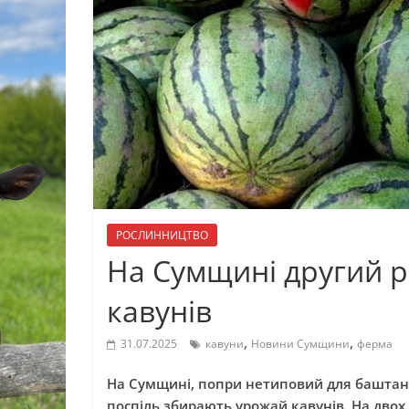
РОСЛИННИЦТВО
На Сумщині другий р
кавунів
,
,
31.07.2025
кавуни
Новини Сумщини
ферма
На Сумщині, попри нетиповий для баштанни
поспіль збирають урожай кавунів. На двох