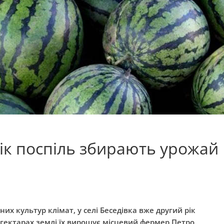
ік поспіль збирають урожай
х культур клімат, у селі Беседівка вже другий рік
 гектарах землі їх вирощує місцевий фермер Петро