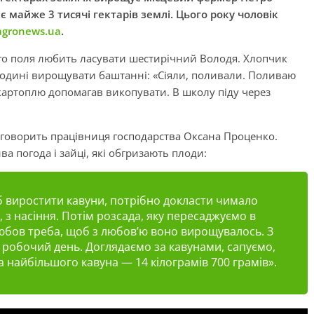
є майже 3 тисячі гектарів землі. Цього року чоловік
agronews.ua
.
го поля любить ласувати шестирічний Володя. Хлопчик
 родині вирощувати баштанні: «Сіяли, поливали. Поливаю
і картоплю допомагав викопувати. В школу піду через
 говорить працівниця господарства Оксана Проценко.
а погода і зайці, які обгризають плоди:
б виростити кавуни, потрібно докласти чимало
, з насіння. Потім розсада, яку пересаджуємо в
любов треба, щоб з любов’ю воно вирощувалось. З
я робочий день. Доглядаємо за кавунами, сапуємо,
а найбільшого кавуна — 14 кілограмів 700 грамів».