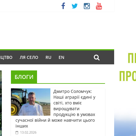
ИЦТВО
ЛЯ СЕЛО
RU
EN
БЛОГИ
Дмитро Соломчук:
Наші аграрії єдині у
світі, хто вміє
вирощувати
продукцію в умовах
сучасної війни й може навчити цього
інших
13.02.2026