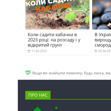
Коли садити кабачки в
В Украї
2023 році: на розсаду і у
вирощу
відкритий грунт
смород
11.04.2023
05.04.20
Якщо ви знайшли помилку, будь ласка, вид
ПРО НАС