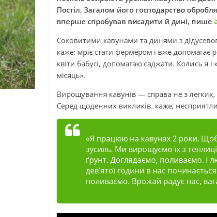
Постіл. Загалом його господарство обробля
вперше спробував висадити й дині, пише
Соковитими кавунами та динями з дідусево
каже: мріє стати фермером і вже допомагає
квіти бабусі, допомагаю саджати. Колись я 
місяць».
Вирощування кавунів — справа не з легких,
Серед щоденних викликів, каже, несприятлив
«Я працюю на кавунах 2 роки. Що
зусиль. Ми вирощуємо їх з теплиці
ґрунт. Доглядаємо, поливаємо. І 
дев’ятої години в нас починаєтьс
поливаємо. Врожай радує нас, ваг