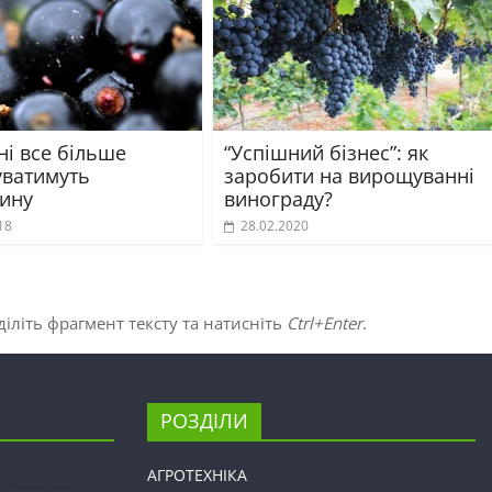
ні все більше
“Успішний бізнес”: як
ватимуть
заробити на вирощуванні
ину
винограду?
18
28.02.2020
іліть фрагмент тексту та натисніть
Ctrl+Enter
.
РОЗДІЛИ
АГРОТЕХНІКА