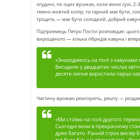
огудині, по оцих вусиках, коли вони сухі, 2-
темно-жовтий колір, то гарний має бути, со
тріщить — має бути солодкий, добрий кавун
Підприємець Петро Постіл розповідає: цьог
вирощеного — кілька гібридів кавуна і впер
«Знаходимось на полі з кавунами 
Висадили у двадцятих числах квітня
десяте липня виростили перші кав
Частину врожаю реалізують, решту — розда
«Ми стоїмо на полі другого термін
Сьогодні вони в прекрасному стані
дуже багато. Ранній строк висіву 
тут буде більша врожайність. Якщ