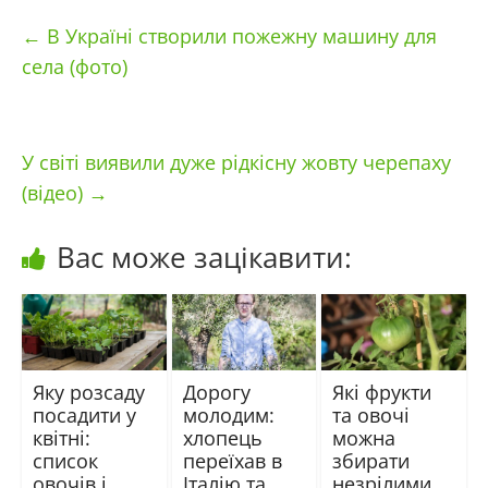
←
В Україні створили пожежну машину для
села (фото)
У світі виявили дуже рідкісну жовту черепаху
(відео)
→
Вас може зацікавити:
Яку розсаду
Дорогу
Які фрукти
посадити у
молодим:
та овочі
квітні:
хлопець
можна
список
переїхав в
збирати
овочів і
Італію та
незрілими