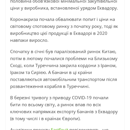
половина обов’язкової мінімальної закупівельної
ціни у виробника, встановленої урядом Еквадору.
Коронакриза почала обвалювати попит і ціни на
світовому спотовому ринку з початку року, тоді як
виробництво цієї продукції в Еквадорі в 2020
навпаки виросло.
Спочатку в січні був паралізований ринок Китаю,
потім в лютому почалися проблеми на Близькому
Сході, коли Туреччина закрила кордони з Іраном,
Іраком та Сирією. А банани в ці країни
поставляються автомобільним транспортом після
розвантеження корабля в Туреччині.
В березні тривогу з приводу COVID-19 почали
бити по всьому світу, а ринок впав по всіх
ключових напрямках експорту бананів з Еквадору
(в тому числі і в країнах Європи).
Аналітики проєкту
EastFruit
повідомляють, що