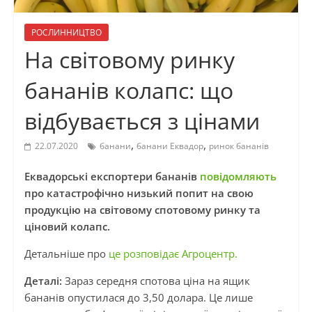
РОСЛИННИЦТВО
На світовому ринку
бананів колапс: що
відбувається з цінами
,
,
22.07.2020
банани
банани Еквадор
ринок бананів
Еквадорські експортери бананів
повідомляють
про катастрофічно низький попит на свою
продукцію на світовому спотовому ринку та
ціновий колапс.
Детальніше про
це розповідає Агроцентр.
Деталі:
Зараз середня спотова ціна на ящик
бананів опустилася до 3,50 долара. Це лише