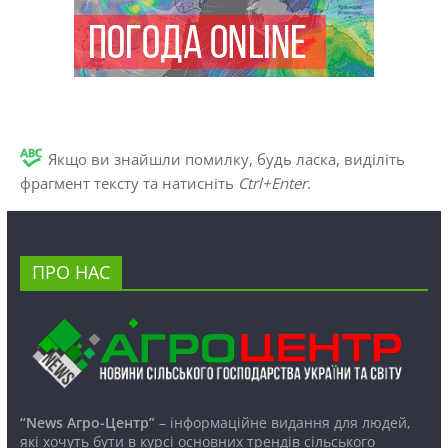
Якщо ви знайшли помилку, будь ласка, виділіть
фрагмент тексту та натисніть
Ctrl+Enter
.
ПРО НАС
“News Агро-Центр”
– інформаційне видання для людей,
які хочуть бути в курсі основних трендів сільського