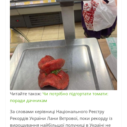
Читайте також:
Чи потрібно підгортати томати:
поради дачникам
За словами керівниці Національного Реєстру
Рекордів України Лани Вєтрової, поки рекорду із
вирощування найбільшої полуниці в Україні не