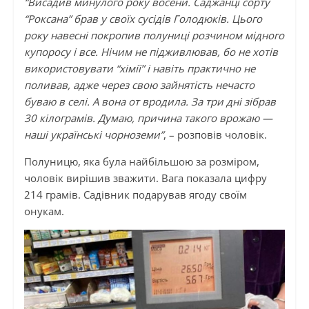
“Висадив минулого року восени. Саджанці сорту
“Роксана” брав у своїх сусідів Голодюків. Цього
року навесні покропив полуниці розчином мідного
купоросу і все. Нічим не підживлював, бо не хотів
використовувати “хімії” і навіть практично не
поливав, адже через свою зайнятість нечасто
буваю в селі. А вона от вродила. За три дні зібрав
30 кілограмів. Думаю, причина такого врожаю —
наші українські чорноземи”
, – розповів чоловік.
Полуницю, яка була найбільшою за розміром,
чоловік вирішив зважити. Вага показала цифру
214 грамів. Садівник подарував ягоду своїм
онукам.