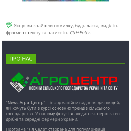
Якщо ви знайшли помилку, будь ласка, виділіть
фрагмент тексту та натисніть
Ctrl+Enter
.
ПРО НАС
“News Агро-Центр”
– інформаційне видання для людей,
які хочуть бути в курсі основних трендів сільського
господарства. У нашому фокусі знаходяться, перш за все,
дрібні та середні фермери України.
Програма
“Ля Село”
створена для популяризації