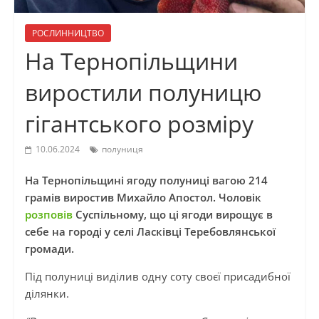
РОСЛИННИЦТВО
На Тернопільщини
виростили полуницю
гігантського розміру
10.06.2024
полуниця
На Тернопільщині ягоду полуниці вагою 214
грамів виростив Михайло Апостол. Чоловік
розповів
Суспільному, що ці ягоди вирощує в
себе на городі у селі Ласківці Теребовлянської
громади.
Під полуниці виділив одну соту своєї присадибної
ділянки.