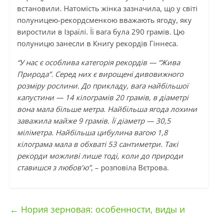
встановили. Натомість жінка зазначила, що у світі
полуницею-рекордсменкою вважають ягоду, яку
виростили в Ізраїлі. Її вага була 290 грамів. Цю
полуницю занесли в Книгу рекордів Гіннеса.
“У нас є особлива категорія рекордів — “Жива
Природа”. Серед них є вирощені дивовижного
розміру рослини. До прикладу, вага найбільшої
капустини — 14 кілограмів 20 грамів, в діаметрі
вона мала більше метра. Найбільша ягода лохини
заважила майже 9 грамів. Її діаметр — 30,5
міліметра. Найбільша цибулина вагою 1,8
кілограма мала в обхваті 53 сантиметри. Такі
рекорди можливі лише тоді, коли до природи
ставишся з любов’ю”
, – розповіла Вєтрова.
←
Нория зерновая: особенности, виды и