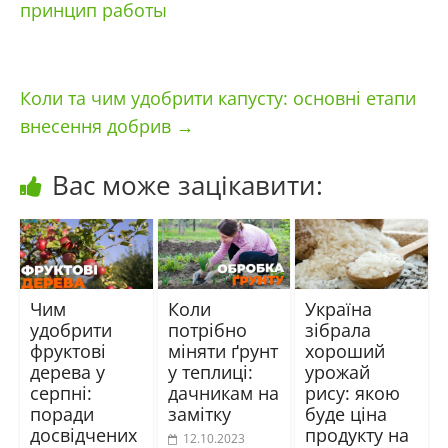
принцип работы
Коли та чим удобрити капусту: основні етапи
внесення добрив
→
Вас може зацікавити:
Чим
Коли
Україна
удобрити
потрібно
зібрала
фруктові
міняти ґрунт
хороший
дерева у
у теплиці:
урожай
серпні:
дачникам на
рису: якою
поради
замітку
буде ціна
досвідчених
продукту на
12.10.2023