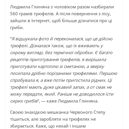
Людмила Глиняна з чоловіком разом назбирали
560 грамів трюфелів. А після повернення з лісу,
зайшли в Інтернет, щоб більше дізнатися про ці
гриби.
“
Я відшукала фото й переконалася, що це дійсно
трюфелі. Дізналася також, що їх вживають у
сирому вигляді, без термічної обробки. Є багато
рецептів приготування трюфелів, я вирішила
приготувати картоплю зі сметаною, а зверху
посипала дрібно порізаними трюфелями. Першою
спробувала я, а вже потім пригостила рідних. Ці
трюфелі мають дуже цікавий запах, а от смак не
можу передати, який. Раніше не доводилося їсти
сирих грибів
“, — каже Людмила Глиняна.
Своєю знахідкою мешканка Червоного Степу
тішиться, але заробляти на трюфелях не
збирається. Каже, що нехай і іншим