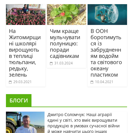
На
Чим краще
В ООН
Житомирщи
мульчувати
боротимуть
ні школярі
полуницю:
ся із
вирощують
поради
забрудненн
в теплиці
садівникам
ям водойм
тюльпани,
та світового
31.03.2024
редьку,
океану
зелень
пластиком
29.03.2021
10.04.2021
БЛОГИ
Дмитро Соломчук: Наші аграрії
єдині у світі, хто вміє вирощувати
продукцію в умовах сучасної війни
й може навчити цього інших