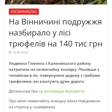
РОСЛИННИЦТВО
На Вінничині подружжя
назбирало у лісі
трюфелів на 140 тис грн
14.06.2020
Людмила Глиняна з Калинівського району
натрапила на незвичайну знахідку. Пішовши з
чоловіком в ліс, повернулися додому з грибами
трюфелями, які коштують дуже дорого.
Детальніше про
це розповідає Агроцентр.
Про свою незвичайну знахідку жінка повідомила
на сторінці у соцмережах.