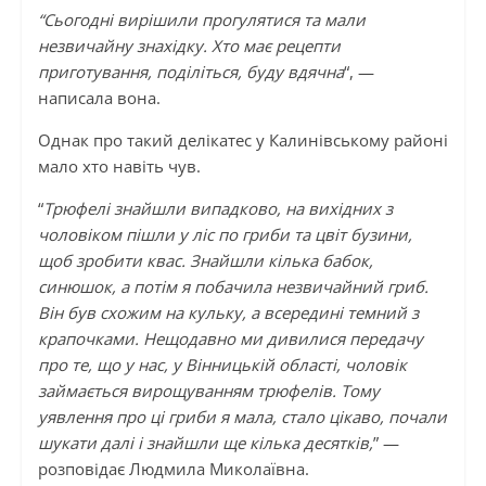
“Сьогодні вирішили прогулятися та мали
незвичайну знахідку. Хто має рецепти
приготування, поділіться, буду вдячна
“, —
написала вона.
Однак про такий делікатес у Калинівському районі
мало хто навіть чув.
“
Трюфелі знайшли випадково, на вихідних з
чоловіком пішли у ліс по гриби та цвіт бузини,
щоб зробити квас. Знайшли кілька бабок,
синюшок, а потім я побачила незвичайний гриб.
Він був схожим на кульку, а всередині темний з
крапочками. Нещодавно ми дивилися передачу
про те, що у нас, у Вінницькій області, чоловік
займається вирощуванням трюфелів. Тому
уявлення про ці гриби я мала, стало цікаво, почали
шукати далі і знайшли ще кілька десятків,
” —
розповідає Людмила Миколаївна.