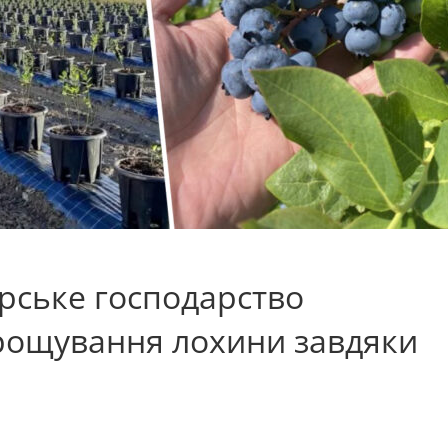
рське господарство
рощування лохини завдяки