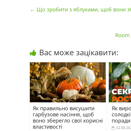
←
Що зробити з яблуками, щоб вони зб
Room 
Вас може зацікавити:
Як правильно висушити
Як виро
гарбузове насіння, щоб
солодкі
воно зберегло свої корисні
поради
властивості
02.08.20