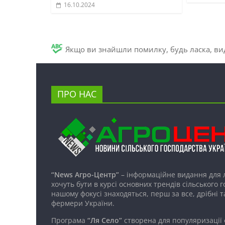
16.10.2024
Якщо ви знайшли помилку, будь ласка, вид
ПРО НАС
“News Агро-Центр”
– інформаційне видання для 
хочуть бути в курсі основних трендів сільського 
нашому фокусі знаходяться, перш за все, дрібні т
фермери України.
Програма
“Ля Село”
створена для популяризації