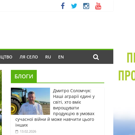
ИЦТВО
ЛЯ СЕЛО
RU
EN
БЛОГИ
Дмитро Соломчук:
Наші аграрії єдині у
світі, хто вміє
вирощувати
продукцію в умовах
сучасної війни й може навчити цього
інших
13.02.2026