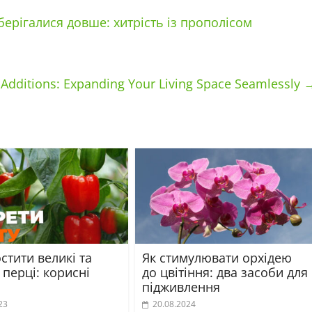
ерігалися довше: хитрість із прополісом
Additions: Expanding Your Living Space Seamlessly
стити великі та
Як стимулювати орхідею
 перці: корисні
до цвітіння: два засоби для
підживлення
23
20.08.2024