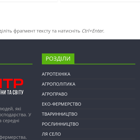
іліть фрагмент тексту та натисніть
Ctrl+Enter
.
РОЗДІЛИ
АГРОТЕХНІКА
АГРОПОЛІТИКА
АГРОПРАВО
ЕКО-ФЕРМЕРСТВО
людей, які
ТВАРИННИЦТВО
господарства. У
а середні
РОСЛИННИЦТВО
ЛЯ СЕЛО
 фермерства,