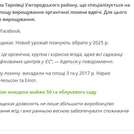
а Тарнівці Ужгородського району, що спеціалізується на
ощу вирощування органічної лохини вдвічі. Для цього
ію вирощування.
Facebook.
щиках. Новий урожай планують зібрати у 2025 р.
е органічна, крупна і корисна ягода, адже всі саджанці
ифікованих центрів у ЄС”
, — йдеться у повідомленні.
у лохину висадили на площі 3 га у 2017 р. Наразі
ельсон та Еліот.
іли знищено майже 50 га яблуневого саду
орщиках дозволить не лише збільшити виробництво
ання ягід і вже ранньою весною забезпечувати споживачів