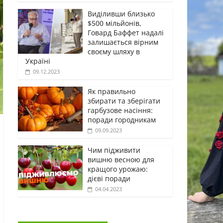
Виділивши близько
$500 мільйонів,
Говард Баффет надалі
залишається вірним
своєму шляху в
Україні
09.12.2023
Як правильно
збирати та зберігати
гарбузове насіння:
поради городникам
09.09.2023
Чим підживити
вишню весною для
кращого урожаю:
дієві поради
04.04.2023