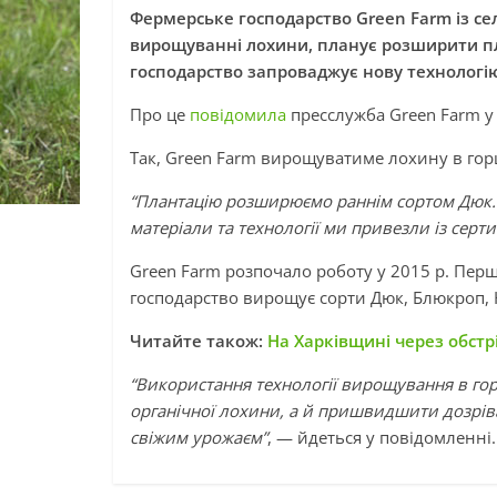
Фермерське господарство Green Farm із сел
вирощуванні лохини, планує розширити пл
господарство запроваджує нову технолог
Про це
повідомила
пресслужба Green Farm у 
Так, Green Farm вирощуватиме лохину в гор
“Плантацію розширюємо раннім сортом Дюк. Ц
матеріали та технології ми привезли із серт
Green Farm розпочало роботу у 2015 р. Перш
господарство вирощує сорти Дюк, Блюкроп, Н
Читайте також:
На Харківщині через обстр
“Використання технології вирощування в г
органічної лохини, а й пришвидшити дозрів
свіжим урожаєм”
, — йдеться у повідомленні.