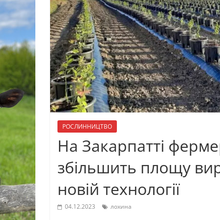
РОСЛИННИЦТВО
На Закарпатті ферме
збільшить площу ви
новій технології
04.12.2023
лохина