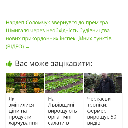
Нардеп Соломчук звернувся до прем’єра
Шмигаля через необхідність будівництва
нових прикордонних інспекційних пунктів
(ВІДЕО)
→
Вас може зацікавити:
Як
На
Черкаські
змінилися
Львівщині
тропіки:
ціни на
вирощують
фермер
продукти
органічні
вирощує 50
харчування
салати в
видів