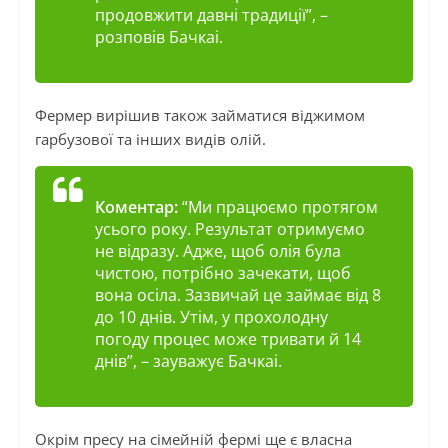
продовжити давні традиції”,
–
розповів Бачкаі.
Фермер вирішив також займатися віджимом
гарбузової та інших видів олій.
Коментар:
“Ми працюємо протягом
усього року. Результат отримуємо
не відразу. Адже, щоб олія була
чистою, потрібно зачекати, щоб
вона осіла. Зазвичай це займає від 8
до 10 днів. Утім, у прохолодну
погоду процес може тривати й 14
днів”,
– зауважує Бачкаі.
Окрім пресу на сімейній фермі ще є власна