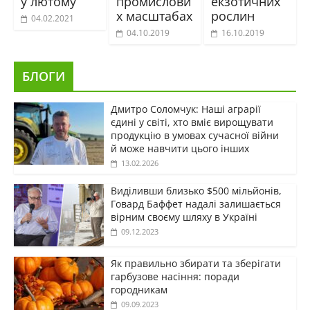
у лютому
промислови
екзотичних
х масштабах
рослин
04.02.2021
04.10.2019
16.10.2019
БЛОГИ
Дмитро Соломчук: Наші аграрії
єдині у світі, хто вміє вирощувати
продукцію в умовах сучасної війни
й може навчити цього інших
13.02.2026
Виділивши близько $500 мільйонів,
Говард Баффет надалі залишається
вірним своєму шляху в Україні
09.12.2023
Як правильно збирати та зберігати
гарбузове насіння: поради
городникам
09.09.2023