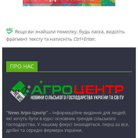
Якщо ви знайшли помилку, будь ласка, виділіть
фрагмент тексту та натисніть
Ctrl+Enter
.
ПРО НАС
“News Агро-Центр”
– інформаційне видання для людей,
які хочуть бути в курсі основних трендів сільського
господарства. У нашому фокусі знаходяться, перш за все,
дрібні та середні фермери України.