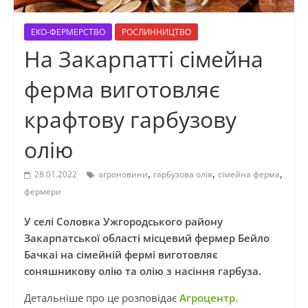
ЕКО-ФЕРМЕРСТВО
РОСЛИННИЦТВО
На Закарпатті сімейна
ферма виготовляє
крафтову гарбузову
олію
,
,
,
28.01.2022
агроновини
гарбузова олія
сімейна ферма
фермери
У селі Соловка Ужгородського району
Закарпатської області місцевий фермер Бейло
Бачкаі на сімейній фермі виготовляє
соняшникову олію та олію з насіння гарбуза.
Детальніше про це розповідає
Агроцентр.