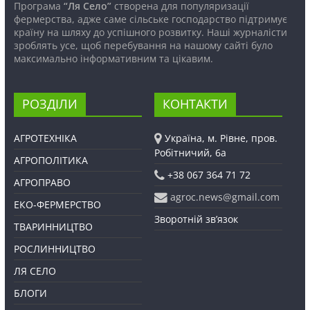
Програма
“Ля Село”
створена для популяризації
фермерства, адже саме сільське господарство підтримує
країну на шляху до успішного розвитку. Наші журналісти
зроблять усе, щоб перебування на нашому сайті було
максимально інформативним та цікавим.
РОЗДІЛИ
КОНТАКТИ
АГРОТЕХНІКА
Україна, м. Рівне, пров.
Робітничий, 6а
АГРОПОЛІТИКА
+38 067 364 71 72
АГРОПРАВО
agroc.news@gmail.com
ЕКО-ФЕРМЕРСТВО
Зворотній зв’язок
ТВАРИННИЦТВО
РОСЛИННИЦТВО
ЛЯ СЕЛО
БЛОГИ