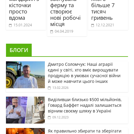
кісточки
ферму та
більше 7
просто
створює
тисяч
вдома
нові робочі
гривень
місця
15.01.2024
12.12.2021
04.04.2019
БЛОГИ
Дмитро Соломчук: Наші аграрії
єдині у світі, хто вміє вирощувати
продукцію в умовах сучасної війни
й може навчити цього інших
13.02.2026
Виділивши близько $500 мільйонів,
Говард Баффет надалі залишається
вірним своєму шляху в Україні
09.12.2023
Як правильно збирати та зберігати