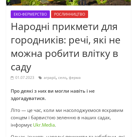
ЕКО-ФЕРМЕРСТВО
РОСЛИННИЦТВО
Народні прикмети для
городників: речі, які не
можна робити влітку в
саду
,
,
01.07.2023
аграрії
село
ферма
Про деякі з них ви могли навіть і не
здогадуватися.
Літо — це час, коли ми насолоджуємося яскравим
сонцем і барвистою зеленню в наших садах,
інформує
Ukr.Media
.
Однак, існують народні прикмети та забобони, які