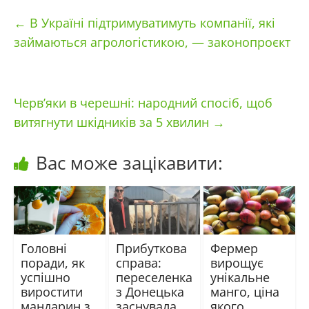
←
В Україні підтримуватимуть компанії, які
займаються агрологістикою, — законопроєкт
Черв’яки в черешні: народний спосіб, щоб
витягнути шкідників за 5 хвилин
→
Вас може зацікавити:
Головні
Прибуткова
Фермер
поради, як
справа:
вирощує
успішно
переселенка
унікальне
виростити
з Донецька
манго, ціна
мандарин з
заснувала
якого