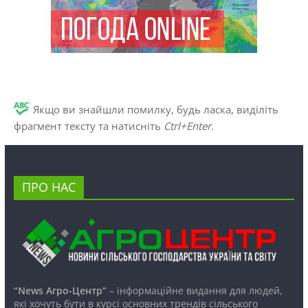
Якщо ви знайшли помилку, будь ласка, виділіть
фрагмент тексту та натисніть
Ctrl+Enter
.
ПРО НАС
“News Агро-Центр”
– інформаційне видання для людей,
які хочуть бути в курсі основних трендів сільського