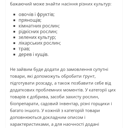
бажаючий може знайти насіння різних культур:
овочів і фруктів;
прянощів;
кімнатних рослин;
рідкісних рослин;
зелених культур;
лікарських рослин;
трав;
дерев і кущів.
Не зайвим буде додати до замовлення супутні
товари, які допоможуть обробити ґрунт,
підготувати розсаду, а також позбавити себе від
додаткових проблемних моментів. У категорії цих
товарів є добрива, засоби захисту рослин,
біопрепарати, садовий інвентар, різні горщики і
багато іншого. У кожній з категорій товари
доповнюються докладним описом і
характеристиками, а для наочності додані