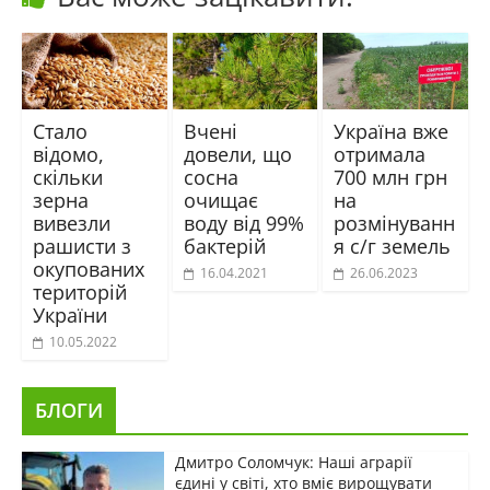
Стало
Вчені
Україна вже
відомо,
довели, що
отримала
скільки
сосна
700 млн грн
зерна
очищає
на
вивезли
воду від 99%
розмінуванн
рашисти з
бактерій
я с/г земель
окупованих
16.04.2021
26.06.2023
територій
України
10.05.2022
БЛОГИ
Дмитро Соломчук: Наші аграрії
єдині у світі, хто вміє вирощувати