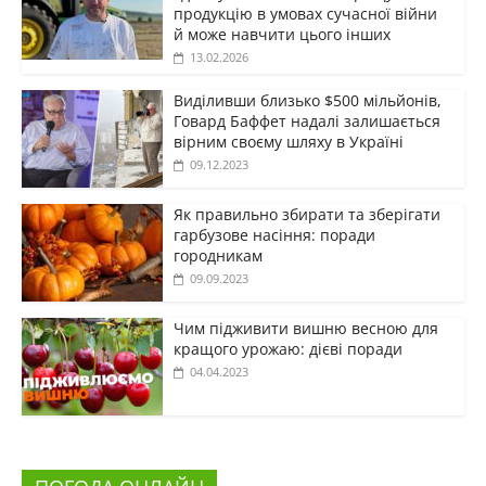
продукцію в умовах сучасної війни
й може навчити цього інших
13.02.2026
Виділивши близько $500 мільйонів,
Говард Баффет надалі залишається
вірним своєму шляху в Україні
09.12.2023
Як правильно збирати та зберігати
гарбузове насіння: поради
городникам
09.09.2023
Чим підживити вишню весною для
кращого урожаю: дієві поради
04.04.2023