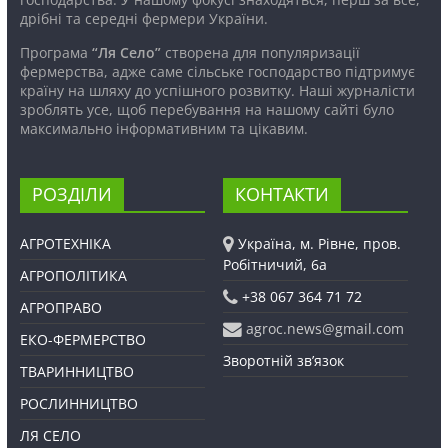
дрібні та середні фермери України.
Програма
“Ля Село”
створена для популяризації
фермерства, адже саме сільське господарство підтримує
країну на шляху до успішного розвитку. Наші журналісти
зроблять усе, щоб перебування на нашому сайті було
максимально інформативним та цікавим.
РОЗДІЛИ
КОНТАКТИ
АГРОТЕХНІКА
Україна, м. Рівне, пров.
Робітничий, 6а
АГРОПОЛІТИКА
+38 067 364 71 72
АГРОПРАВО
agroc.news@gmail.com
ЕКО-ФЕРМЕРСТВО
Зворотній зв’язок
ТВАРИННИЦТВО
РОСЛИННИЦТВО
ЛЯ СЕЛО