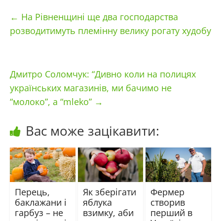
←
На Рівненщині ще два господарства
розводитимуть племінну велику рогату худобу
Дмитро Соломчук: “Дивно коли на полицях
українських магазинів, ми бачимо не
“молоко”, а “mleko”
→
Вас може зацікавити:
Перець,
Як зберігати
Фермер
баклажани і
яблука
створив
гарбуз – не
взимку, аби
перший в