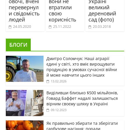
овочі, вчені
вони не
Україні
перевернул
втратили
великий
и свідомість
свою
дереновий
людей
корисність
сад (фото)
24.05.2020
25.11.2022
20.03.2018
БЛОГИ
Дмитро Соломчук: Наші аграрії
єдині у світі, хто вміє вирощувати
продукцію в умовах сучасної війни
й може навчити цього інших
13.02.2026
Виділивши близько $500 мільйонів,
Говард Баффет надалі залишається
вірним своєму шляху в Україні
09.12.2023
Як правильно збирати та зберігати
гарбузове насіння: поради