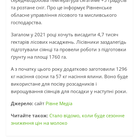
середньодобова температура сягатиме +5 градусів
та розтане сніг. Про це інформує Рівненське
обласне управління лісового та мисливського
господарства.
Загалом у 2021 році хочуть висадити 4,7 тисяч
гектарів лісових насаджень. Лісівники заздалегідь
підготували сіянці та провели роботи з підготовки
ґрунту на площі 1760 га.
А з початку цього року додатково заготовили 1296
кг насіння сосни та 57 кг насіння ялини. Воно буде
використане для посіву розсадників і
вирощування сіянців для посадки у наступні роки.
Джерело:
сайт
Рівне Медіа
Читайте також:
Стало відомо, коли буде сезонне
зниження цін на молоко