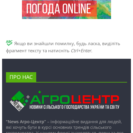
Якщо ви знайшли помилку, будь ласка, виділіть
фрагмент тексту та натисніть
Ctrl+Enter
.
ПРО НАС
“News Агро-Центр”
– інформаційне видання для людей,
які хочуть бути в курсі основних трендів сільського
господарства. У нашому фокусі знаходяться, перш за все,