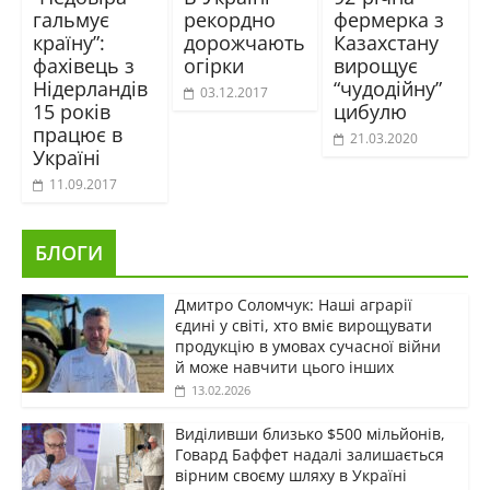
гальмує
рекордно
фермерка з
країну”:
дорожчають
Казахстану
фахівець з
огірки
вирощує
Нідерландів
“чудодійну”
03.12.2017
15 років
цибулю
працює в
21.03.2020
Україні
11.09.2017
БЛОГИ
Дмитро Соломчук: Наші аграрії
єдині у світі, хто вміє вирощувати
продукцію в умовах сучасної війни
й може навчити цього інших
13.02.2026
Виділивши близько $500 мільйонів,
Говард Баффет надалі залишається
вірним своєму шляху в Україні