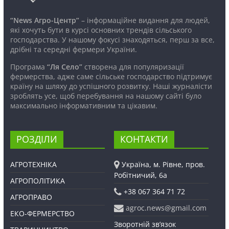
“News Агро-Центр”
– інформаційне видання для людей,
які хочуть бути в курсі основних трендів сільського
господарства. У нашому фокусі знаходяться, перш за все,
дрібні та середні фермери України.
Програма
“Ля Село”
створена для популяризації
фермерства, адже саме сільське господарство підтримує
країну на шляху до успішного розвитку. Наші журналісти
зроблять усе, щоб перебування на нашому сайті було
максимально інформативним та цікавим.
РОЗДІЛИ
КОНТАКТИ
АГРОТЕХНІКА
Україна, м. Рівне, пров.
Робітничий, 6а
АГРОПОЛІТИКА
+38 067 364 71 72
АГРОПРАВО
agroc.news@gmail.com
ЕКО-ФЕРМЕРСТВО
Зворотній зв’язок