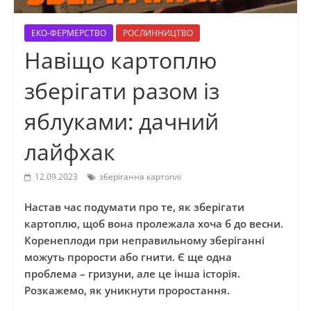
ЕКО-ФЕРМЕРСТВО
РОСЛИННИЦТВО
Навіщо картоплю
зберігати разом із
яблуками: дачний
лайфхак
12.09.2023
зберігання картоплі
Настав час подумати про те, як зберігати
картоплю, щоб вона пролежала хоча б до весни.
Коренеплоди при неправильному зберіганні
можуть прорости або гнити. Є ще одна
проблема – гризуни, але це інша історія.
Розкажемо, як уникнути проростання.