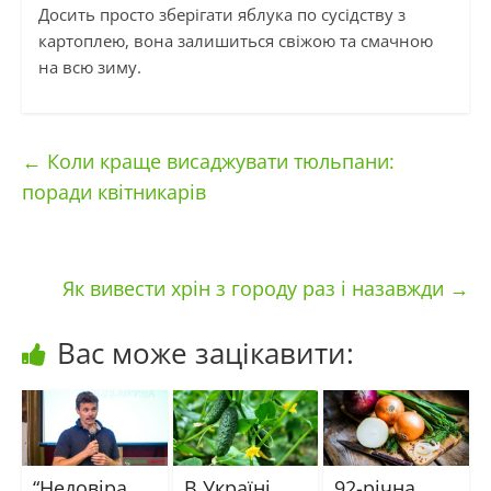
Досить просто зберігати яблука по сусідству з
картоплею, вона залишиться свіжою та смачною
на всю зиму.
←
Коли краще висаджувати тюльпани:
поради квітникарів
Як вивести хрін з городу раз і назавжди
→
Вас може зацікавити:
“Недовіра
В Україні
92-річна