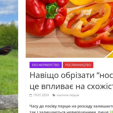
ЕКО-ФЕРМЕРСТВО
РОСЛИННИЦТВО
Навіщо обрізати “нос
це впливає на схожіс
19.01.2024
насіння перцю
Часу до посіву перцю на розсаду залишаєт
так і залишаються невирішеними, пише
U