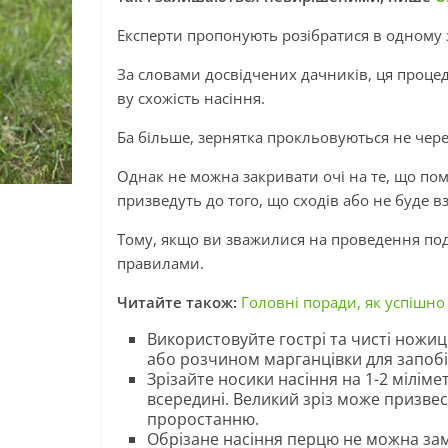
Експерти пропонують розібратися в одному з
За словами досвідчених дачників, ця проце
ву схожість насіння.
Ба більше, зернятка прокльовуються не через
Однак не можна закривати очі на те, що пом
призведуть до того, що сходів або не буде в
Тому, якщо ви зважилися на проведення под
правилами.
Читайте також:
Головні поради, як успішно
Використовуйте гострі та чисті ножи
або розчином марганцівки для запобі
Зрізайте носики насіння на 1-2 мілім
всередині. Великий зріз може призвес
проростанню.
Обрізане насіння перцю не можна зам