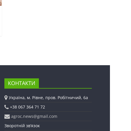
КОНТАКТИ
Україна, м. Рівне, пров. Робітничий, 6а
+38 067 364 71 72
agroc.news@gmail.com
Зворотній зв’язок