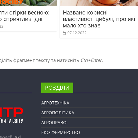
яти огірки весною:
Названо корисні
 сприятливі дні
властивості цибулі, про які
мало хто знає
23
07.12.2022
іліть фрагмент тексту та натисніть
Ctrl+Enter
.
РОЗДІЛИ
АГРОТЕХНІКА
АГРОПОЛІТИКА
АГРОПРАВО
ЕКО-ФЕРМЕРСТВО
людей, які