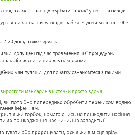
 них, а саме — навіщо обрізати “носик” у насіння перцю.
дура впливає на появу сходів, забезпечуючи мало не 100%-
 7-20 днів, а вже через 5.
илки, допущені під час проведення цієї процедури,
загалі, або рослини виростуть хворими.
ібних маніпуляцій, для початку ознайомтеся з такими
 виростити мандарин з кісточки просто вдома
ці, які потрібно попередньо обробити перекисом водню
гання інфекціям.
етри, тільки горбок, намагаючись не пошкодити насіння
ти до пошкодження насінини, що завадить її
очувати або пророщувати, оскільки в місця зрізу