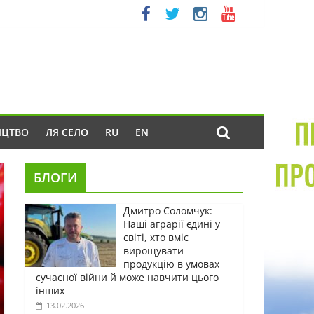
ИЦТВО
ЛЯ СЕЛО
RU
EN
БЛОГИ
Дмитро Соломчук:
Наші аграрії єдині у
світі, хто вміє
вирощувати
продукцію в умовах
сучасної війни й може навчити цього
інших
13.02.2026