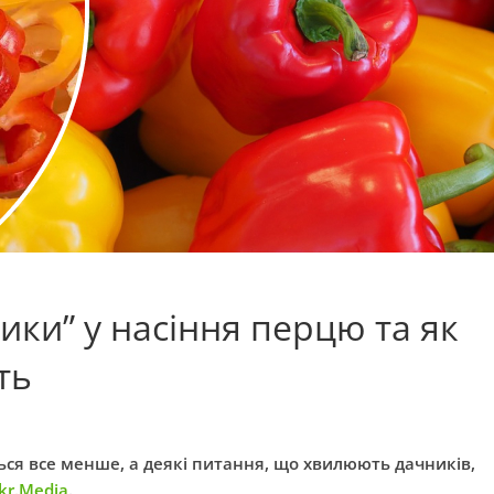
ики” у насіння перцю та як
ть
ься все менше, а деякі питання, що хвилюють дачників,
kr.Media
.