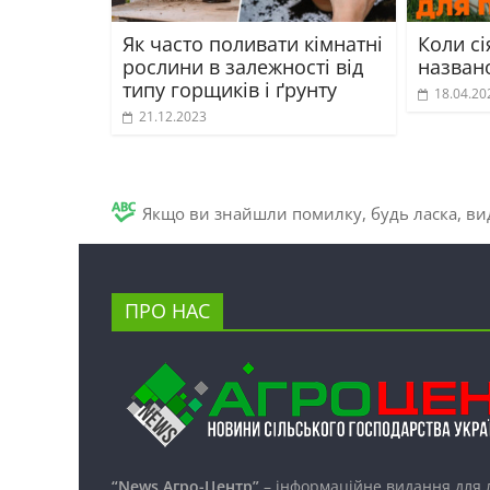
Як часто поливати кімнатні
Коли сі
рослини в залежності від
названо
типу горщиків і ґрунту
18.04.20
21.12.2023
Якщо ви знайшли помилку, будь ласка, вид
ПРО НАС
“News Агро-Центр”
– інформаційне видання для 