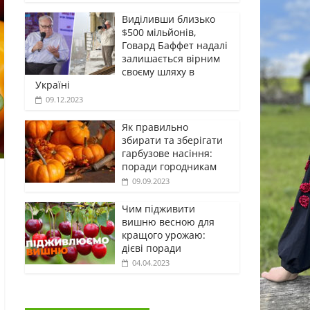
Виділивши близько
$500 мільйонів,
Говард Баффет надалі
залишається вірним
своєму шляху в
Україні
09.12.2023
Як правильно
збирати та зберігати
гарбузове насіння:
поради городникам
09.09.2023
Чим підживити
вишню весною для
кращого урожаю:
дієві поради
04.04.2023