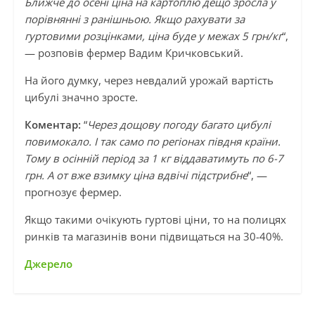
Ближче до осені ціна на картоплю дещо зросла у
порівнянні з ранішньою. Якщо рахувати за
гуртовими розцінками, ціна буде у межах 5 грн/кг
“,
— розповів фермер Вадим Кричковський.
На його думку, через невдалий урожай вартість
цибулі значно зросте.
Коментар:
“
Через дощову погоду багато цибулі
повимокало. І так само по регіонах півдня країни.
Тому в осінній період за 1 кг віддаватимуть по 6-7
грн. А от вже взимку ціна вдвічі підстрибне
“, —
прогнозує фермер.
Якщо такими очікують гуртові ціни, то на полицях
ринків та магазинів вони підвищаться на 30-40%.
Джерело