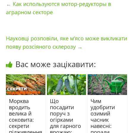
←
Как используются мотор-редукторы в
аграрном секторе
Науковці розповіли, яке м’ясо може викликати
появу розсіяного склерозу
→
Вас може зацікавити:
Морква
Що
Чим
вродить
посадити
удобрити
велика й
поруч з
озимий
соковита:
огірками
часник
секрети
для гарного
навесні:
підживлення
врожаю:
поради