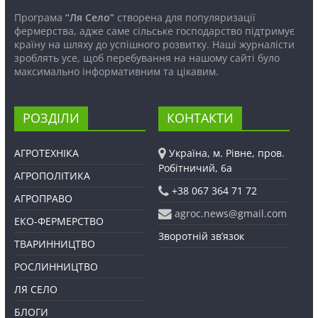
Програма
“Ля Село”
створена для популяризації
фермерства, адже саме сільське господарство підтримує
країну на шляху до успішного розвитку. Наші журналісти
зроблять усе, щоб перебування на нашому сайті було
максимально інформативним та цікавим.
РОЗДІЛИ
КОНТАКТИ
АГРОТЕХНІКА
Україна, м. Рівне, пров.
Робітничий, 6а
АГРОПОЛІТИКА
+38 067 364 71 72
АГРОПРАВО
agroc.news@gmail.com
ЕКО-ФЕРМЕРСТВО
Зворотній зв’язок
ТВАРИННИЦТВО
РОСЛИННИЦТВО
ЛЯ СЕЛО
БЛОГИ