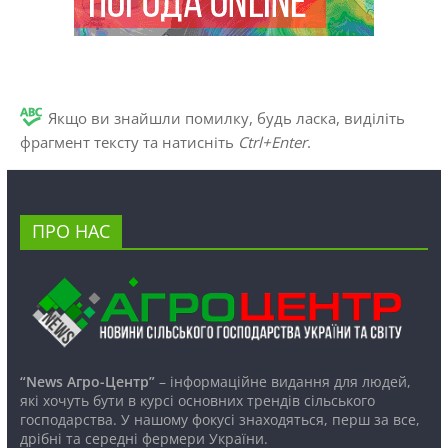
Якщо ви знайшли помилку, будь ласка, виділіть
фрагмент тексту та натисніть
Ctrl+Enter
.
ПРО НАС
“News Агро-Центр”
– інформаційне видання для людей,
які хочуть бути в курсі основних трендів сільського
господарства. У нашому фокусі знаходяться, перш за все,
дрібні та середні фермери України.