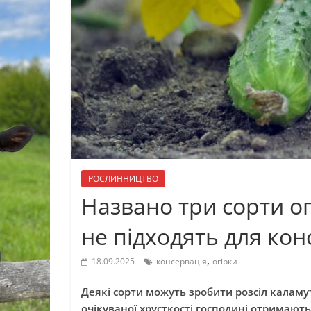
РОСЛИННИЦТВО
Названо три сорти огі
не підходять для кон
,
18.09.2025
консервація
огірки
Деякі сорти можуть зробити розсіл каламу
очікуваної хрусткості господині отримаю