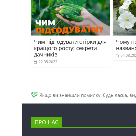
Чим підгодувати огірки для
Чому не
кращого росту: секрети
назван
дачників
04.08.20
22.05.2023
Якщо ви знайшли помилку, будь ласка, вид
ПРО НАС