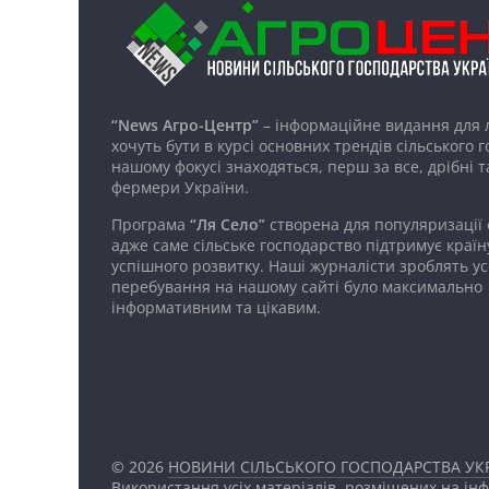
“News Агро-Центр”
– інформаційне видання для 
хочуть бути в курсі основних трендів сільського 
нашому фокусі знаходяться, перш за все, дрібні т
фермери України.
Програма
“Ля Село”
створена для популяризації
адже саме сільське господарство підтримує країн
успішного розвитку. Наші журналісти зроблять ус
перебування на нашому сайті було максимально
інформативним та цікавим.
© 2026
НОВИНИ СІЛЬСЬКОГО ГОСПОДАРСТВА УКР
Використання усіх матеріалів, розміщених на ін