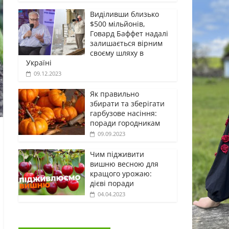
Виділивши близько
$500 мільйонів,
Говард Баффет надалі
залишається вірним
своєму шляху в
Україні
09.12.2023
Як правильно
збирати та зберігати
гарбузове насіння:
поради городникам
09.09.2023
Чим підживити
вишню весною для
кращого урожаю:
дієві поради
04.04.2023