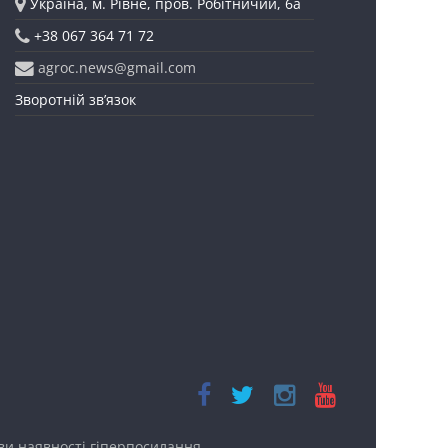
Україна, м. Рівне, пров. Робітничий, 6а
+38 067 364 71 72
agroc.news@gmail.com
Зворотній зв’язок
ови наявності
гіперпосилання.