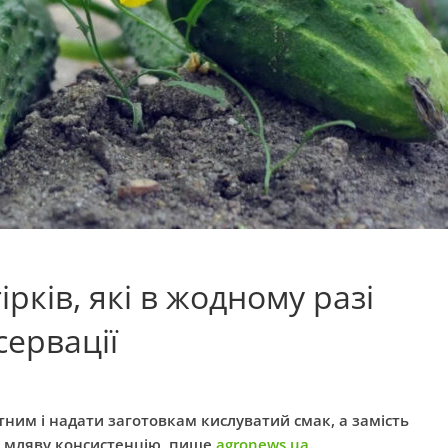
рків, які в жодному разі
сервації
тним і надати заготовкам кислуватий смак, а замість
ть мляву консистенцію, пише
agronews.ua
.