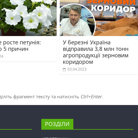
 росте петунія:
У березні Україна
о 5 причин
відправила 3,8 млн тонн
агропродукції зерновим
24
коридором
03.04.2023
іліть фрагмент тексту та натисніть
Ctrl+Enter
.
РОЗДІЛИ