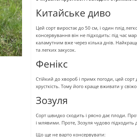
Китайське диво
Цей сорт виростає до 50 см, і один плід лег
консервування він не підходить: під час ма
каламутним вже через кілька днів. Найкращ
та легких закусок.
Фенікс
Стійкий до хвороб і примх погоди, цей сорт 
хрусткість. Тому його краще вживати у свіж
Зозуля
Сорт швидко сходить і рясно дає плоди. Про
і млявими. Проте, Зозуля чудово підходить д
Що ще не варто консервувати: