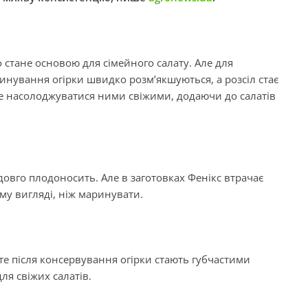
ко стане основою для сімейного салату. Але для
ринування огірки швидко розм’якшуються, а розсіл стає
е насолоджуватися ними свіжими, додаючи до салатів
довго плодоносить. Але в заготовках Фенікс втрачає
ому вигляді, ніж маринувати.
те після консервування огірки стають губчастими
ля свіжих салатів.