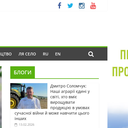
ИЦТВО
ЛЯ СЕЛО
RU
EN
БЛОГИ
Дмитро Соломчук:
Наші аграрії єдині у
світі, хто вміє
вирощувати
продукцію в умовах
сучасної війни й може навчити цього
інших
13.02.2026