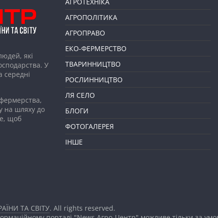
АГРОТЕХНІКА
АГРОПОЛІТИКА
АГРОПРАВО
ЕКО-ФЕРМЕРСТВО
людей, які
ТВАРИННИЦТВО
господарства. У
а середні
РОСЛИННИЦТВО
ЛЯ СЕЛО
 фермерства,
у на шляху до
БЛОГИ
е, щоб
ФОТОГАЛЕРЕЯ
ІНШЕ
АЇНИ ТА СВІТУ
. All rights reserved.
формаційному порталі "News Агро-Центр" можливе тільки за ум