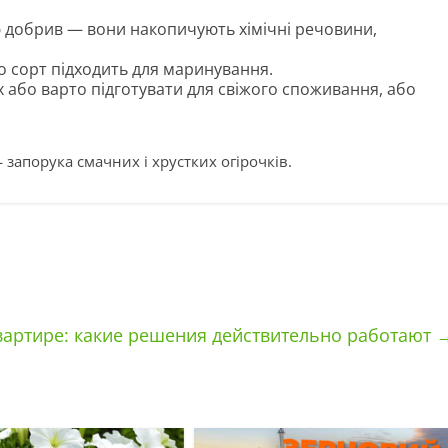
тю добрив — вони накопичують хімічні речовини,
що сорт підходить для маринування.
їх або варто підготувати для свіжого споживання, або
запорука смачних і хрустких огірочків.
вартире: какие решения действительно работают