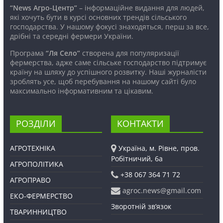
“News Агро-Центр”
– інформаційне видання для людей,
які хочуть бути в курсі основних трендів сільського
господарства. У нашому фокусі знаходяться, перш за все,
дрібні та середні фермери України.
Програма
“Ля Село”
створена для популяризації
фермерства, адже саме сільське господарство підтримує
країну на шляху до успішного розвитку. Наші журналісти
зроблять усе, щоб перебування на нашому сайті було
максимально інформативним та цікавим.
РОЗДІЛИ
КОНТАКТИ
АГРОТЕХНІКА
Україна, м. Рівне, пров.
Робітничий, 6а
АГРОПОЛІТИКА
+38 067 364 71 72
АГРОПРАВО
agroc.news@gmail.com
ЕКО-ФЕРМЕРСТВО
Зворотній зв’язок
ТВАРИННИЦТВО