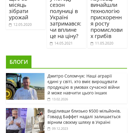
місяць
сезон
винайшли
зібрати
полуниці в
технологію
урожай
Україні
прискоренн
затримався:
я росту
12.05.2020
чи вплине
промислови
це на ціну?
х грибів
14.05.2021
11.05.2020
БЛОГИ
Дмитро Соломчук: Наші аграрії
єдині у світі, хто вміє вирощувати
продукцію в умовах сучасної війни
й може навчити цього інших
13.02.2026
Виділивши близько $500 мільйонів,
Говард Баффет надалі залишається
вірним своєму шляху в Україні
09.12.2023