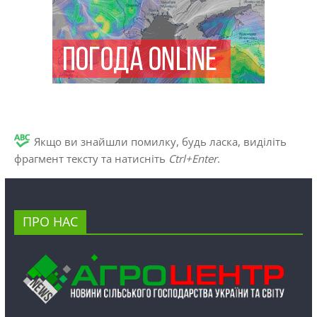
Якщо ви знайшли помилку, будь ласка, виділіть
фрагмент тексту та натисніть
Ctrl+Enter
.
ПРО НАС