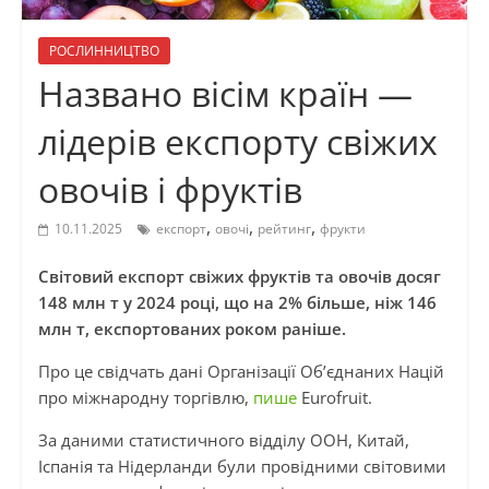
РОСЛИННИЦТВО
Названо вісім країн —
лідерів експорту свіжих
овочів і фруктів
,
,
,
10.11.2025
експорт
овочі
рейтинг
фрукти
Світовий експорт свіжих фруктів та овочів досяг
148 млн т у 2024 році, що на 2% більше, ніж 146
млн т, експортованих роком раніше.
Про це свідчать дані Організації Об’єднаних Націй
про міжнародну торгівлю,
пише
Eurofruit.
За даними статистичного відділу ООН, Китай,
Іспанія та Нідерланди були провідними світовими