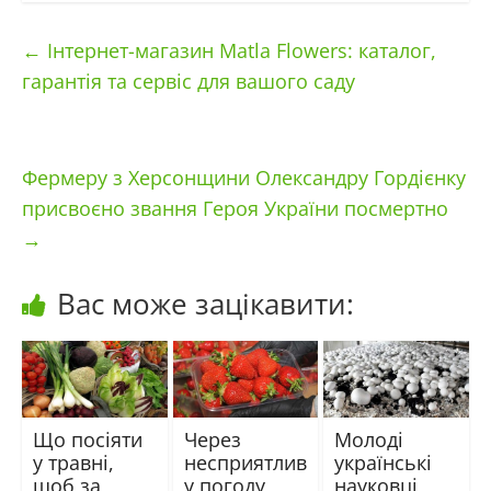
←
Інтернет-магазин Matla Flowers: каталог,
гарантія та сервіс для вашого саду
Фермеру з Херсонщини Олександру Гордієнку
присвоєно звання Героя України посмертно
→
Вас може зацікавити:
Що посіяти
Через
Молоді
у травні,
несприятлив
українські
щоб за
у погоду
науковці