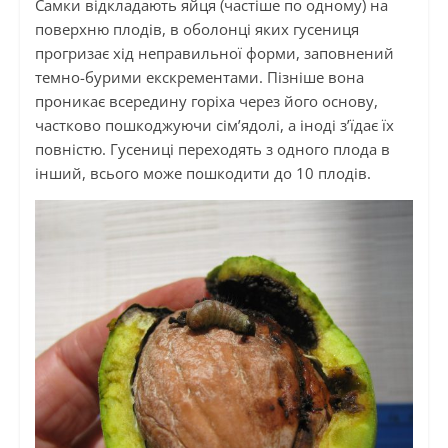
Самки відкладають яйця (частіше по одному) на
поверхню плодів, в оболонці яких гусениця
прогризає хід неправильної форми, заповнений
темно-бурими екскрементами. Пізніше вона
проникає всередину горіха через його основу,
частково пошкоджуючи сім’ядолі, а іноді з’їдає їх
повністю. Гусениці переходять з одного плода в
інший, всього може пошкодити до 10 плодів.