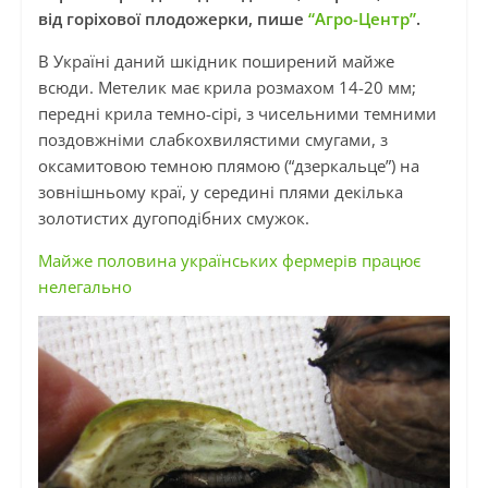
від горіхової плодожерки, пише
“Агро-Центр”
.
В Україні даний шкідник поширений майже
всюди. Метелик має крила розмахом 14-20 мм;
передні крила темно-сірі, з чисельними темними
поздовжніми слабкохвилястими смугами, з
оксамитовою темною плямою (“дзеркальце”) на
зовнішньому краї, у середині плями декілька
золотистих дугоподібних смужок.
Майже половина українських фермерів працює
нелегально