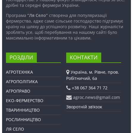
дрібні та середні фермери України.
Програма
“Ля Село”
створена для популяризації
фермерства, адже саме сільське господарство підтримує
країну на шляху до успішного розвитку. Наші журналісти
зроблять усе, щоб перебування на нашому сайті було
максимально інформативним та цікавим.
РОЗДІЛИ
КОНТАКТИ
АГРОТЕХНІКА
Україна, м. Рівне, пров.
Робітничий, 6а
АГРОПОЛІТИКА
+38 067 364 71 72
АГРОПРАВО
agroc.news@gmail.com
ЕКО-ФЕРМЕРСТВО
Зворотній зв’язок
ТВАРИННИЦТВО
РОСЛИННИЦТВО
ЛЯ СЕЛО