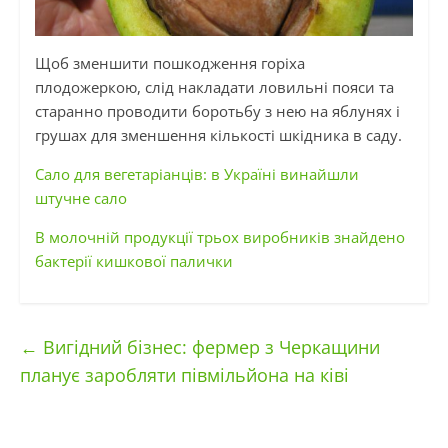
Щоб зменшити пошкодження горіха
плодожеркою, слід накладати ловильні пояси та
старанно проводити боротьбу з нею на яблунях і
грушах для зменшення кількості шкідника в саду.
Сало для вегетаріанців: в Україні винайшли
штучне сало
В молочній продукції трьох виробників знайдено
бактерії кишкової палички
←
Вигідний бізнес: фермер з Черкащини
планує заробляти півмільйона на ківі