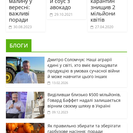
малину у
й соус з
карантин
вересні:
авокадо
знищив 2
важливі
мільйони
29.10.2021
поради
квітів
30.08.2023
27.04.2020
БЛОГИ
Дмитро Соломчук: Наші аграрії
єдині у світі, хто вміє вирощувати
продукцію в умовах сучасної війни
й може навчити цього інших
13.02.2026
Виділивши близько $500 мільйонів,
Говард Баффет надалі залишається
вірним своєму шляху в Україні
09.12.2023
Як правильно збирати та зберігати
гарбузове насіння: поради