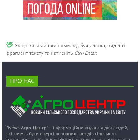
Якщо ви знайшли помилку, будь ласка, виділіть
фрагмент тексту та натисніть
Ctrl+Enter
.
ПРО НАС
“News Агро-Центр”
– інформаційне видання для людей,
які хочуть бути в курсі основних трендів сільського
господарства. У нашому фокусі знаходяться, перш за все,