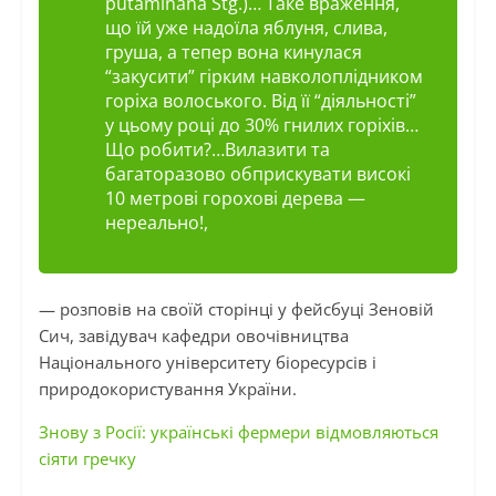
putaminana Stg.)… Таке враження,
що їй уже надоїла яблуня, слива,
груша, а тепер вона кинулася
“закусити” гірким навколоплідником
горіха волоського. Від її “діяльності”
у цьому році до 30% гнилих горіхів…
Що робити?…Вилазити та
багаторазово обприскувати високі
10 метрові горохові дерева —
нереально!,
— розповів на своїй сторінці у фейсбуці Зеновій
Сич, завідувач кафедри овочівництва
Національного університету біоресурсів і
природокористування України.
Знову з Росії: українські фермери відмовляються
сіяти гречку