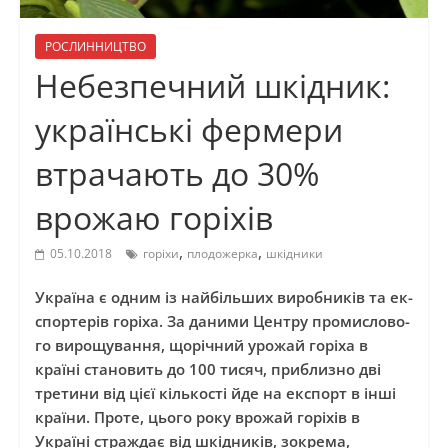
РОСЛИННИЦТВО
Небезпечний шкідник:
українські фермери
втрачають до 30%
врожаю горіхів
,
,
05.10.2018
горіхи
плодожерка
шкідники
Ук­раїна є од­ним із найбільших ви­­робників та ек­
с­пор­терів горіха. За да­­ни­ми Цен­т­ру про­мис­ло­во­
го ви­ро­щу­ван­ня, щорічний уро­жай горіха в
країні ста­но­вить до 100 тисяч, при­близ­но дві
тре­ти­ни від цієї кількості йде на ек­с­порт в інші
країни. Проте, цього року врожай горіхів в
Україні страждає від шкідників, зокрема,