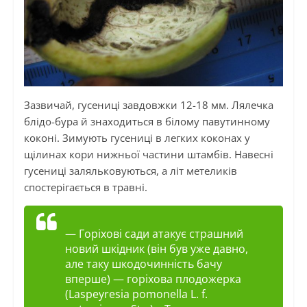
Зазвичай, гусениці завдовжки 12-18 мм. Лялечка
блідо-бура й знаходиться в білому павутинному
коконі. Зимують гусениці в легких коконах у
щілинах кори нижньої частини штамбів. Навесні
гусениці заляльковуються, а літ метеликів
спостерігається в травні.
— Горіхові сади атакує страшний
новий шкідник (він був уже давно,
але таку шкодочинність бачу
вперше) — горіхова плодожерка
(Laspeyresia pomonella L. f.