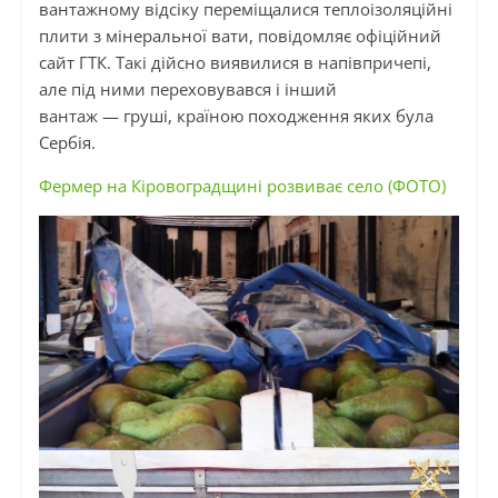
вантажному відсіку переміщалися теплоізоляційні
плити з мінеральної вати, повідомляє офіційний
сайт
ГТК
. Такі дійсно виявилися в напівпричепі,
але під ними переховувався
і
інший
вантаж — груші, країною походження яких була
Сербія.
Фермер на Кіровоградщині розвиває село (ФОТО)