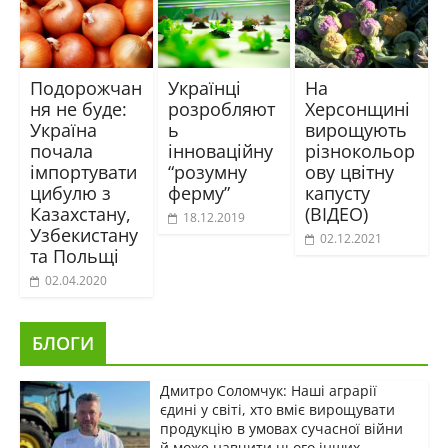
Подорожчан
Українці
На
ня не буде:
розробляют
Херсонщині
Україна
ь
вирощують
почала
інноваційну
різнокольор
імпортувати
“розумну
ову цвітну
цибулю з
ферму”
капусту
Казахстану,
(ВІДЕО)
18.12.2019
Узбекистану
02.12.2021
та Польщі
02.04.2020
БЛОГИ
Дмитро Соломчук: Наші аграрії
єдині у світі, хто вміє вирощувати
продукцію в умовах сучасної війни
й може навчити цього інших