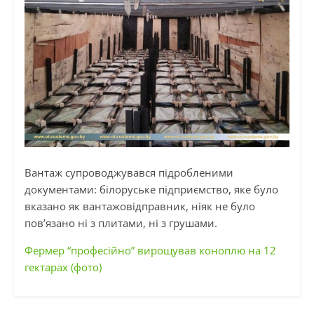
Вантаж супроводжувався підробленими
документами: білоруське підприємство, яке було
вказано як вантажовідправник, ніяк не було
пов’язано ні з плитами, ні з грушами.
Фермер “професійно” вирощував коноплю на 12
гектарах (фото)