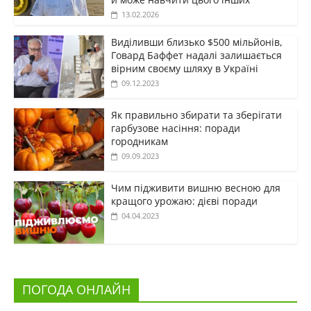
13.02.2026
Виділивши близько $500 мільйонів,
Говард Баффет надалі залишається
вірним своєму шляху в Україні
09.12.2023
Як правильно збирати та зберігати
гарбузове насіння: поради
городникам
09.09.2023
Чим підживити вишню весною для
кращого урожаю: дієві поради
04.04.2023
ПОГОДА ОНЛАЙН