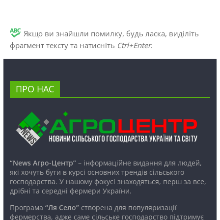
Якщо ви знайшли помилку, будь ласка, виділіть
фрагмент тексту та натисніть
Ctrl+Enter
.
ПРО НАС
“News Агро-Центр”
– інформаційне видання для людей,
які хочуть бути в курсі основних трендів сільського
господарства. У нашому фокусі знаходяться, перш за все,
дрібні та середні фермери України.
Програма
“Ля Село”
створена для популяризації
фермерства, адже саме сільське господарство підтримує