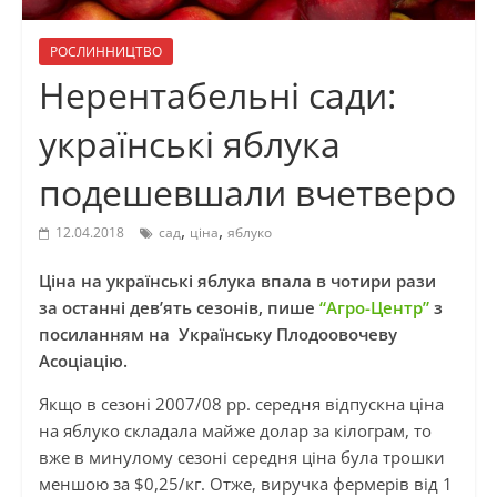
РОСЛИННИЦТВО
Нерентабельні сади:
українські яблука
подешевшали вчетверо
,
,
12.04.2018
сад
ціна
яблуко
Ціна на українські яблука впала в чотири рази
за останні дев’ять сезонів, пише
“Агро-Центр”
з
посиланням на Українську Плодоовочеву
Асоціацію.
Якщо в сезоні 2007/08 рр. середня відпускна ціна
на яблуко складала майже долар за кілограм, то
вже в минулому сезоні середня ціна була трошки
меншою за $0,25/кг. Отже, виручка фермерів від 1