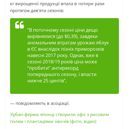
кг вирощеної продукції впала в чотири рази
протягом дев’яти сезонів:
“В поточному сезоні ціни дещо
вирівнялися (до $0,39), завдяки
аномальним втратам урожаю яблук
в ЄС внаслідок пізніх приморозків
навесні 2017 року. Однак, вже в
сезоні 2018/19 років ціна може
“пробити” антирекорд
попереднього сезону, і впасти
нижче 25 центів”,
— повідомляють в асоціації.
Урбан-ферма: японці створили офіс з рисовим
полем і плантаціями овочів (фото, відео)