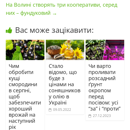
На Волині створять три кооперативи, серед
них – фундуковий
→
Вас може зацікавити:
Чим
Стало
Чи варто
обробити
відомо, що
проливати
кущі
буде з
розсадний
смородини
цінами на
ґрунт
в серпні,
соняшников
окропом
щоб
у олію в
перед
забезпечити
Україні
посівом: усі
хороший
“за” і “проти”
09.05.2022
врожай на
27.12.2023
наступний
рік