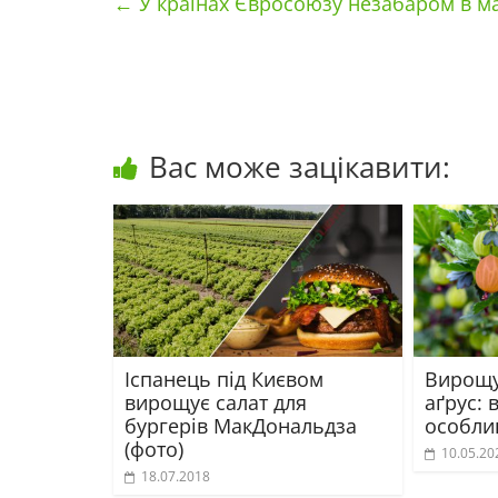
←
У країнах Євросоюзу незабаром в ма
Вас може зацікавити:
Іспанець під Києвом
Вирощу
вирощує салат для
аґрус: 
бургерів МакДональдза
особли
(фото)
10.05.20
18.07.2018