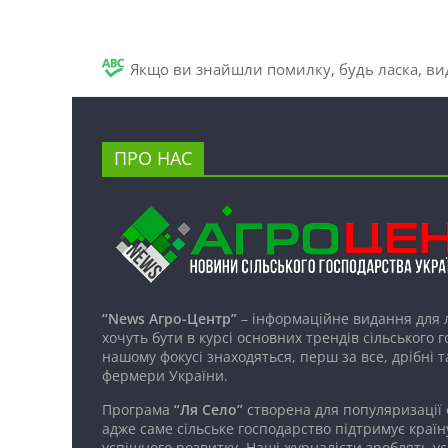
Якщо ви знайшли помилку, будь ласка, вид
ПРО НАС
“News Агро-Центр”
– інформаційне видання для 
хочуть бути в курсі основних трендів сільського 
нашому фокусі знаходяться, перш за все, дрібні т
фермери України.
Програма
“Ля Село”
створена для популяризації
адже саме сільське господарство підтримує країн
успішного розвитку. Наші журналісти зроблять ус