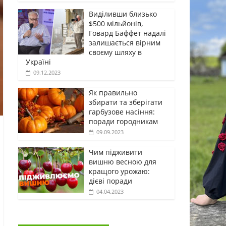
Виділивши близько
$500 мільйонів,
Говард Баффет надалі
залишається вірним
своєму шляху в
Україні
09.12.2023
Як правильно
збирати та зберігати
гарбузове насіння:
поради городникам
09.09.2023
Чим підживити
вишню весною для
кращого урожаю:
дієві поради
04.04.2023