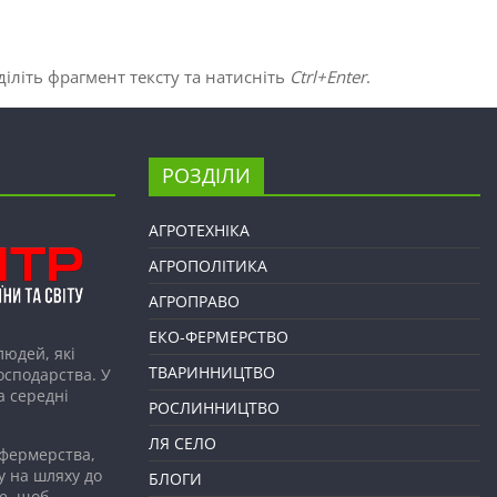
іліть фрагмент тексту та натисніть
Ctrl+Enter
.
РОЗДІЛИ
АГРОТЕХНІКА
АГРОПОЛІТИКА
АГРОПРАВО
ЕКО-ФЕРМЕРСТВО
людей, які
ТВАРИННИЦТВО
господарства. У
а середні
РОСЛИННИЦТВО
ЛЯ СЕЛО
 фермерства,
у на шляху до
БЛОГИ
е, щоб