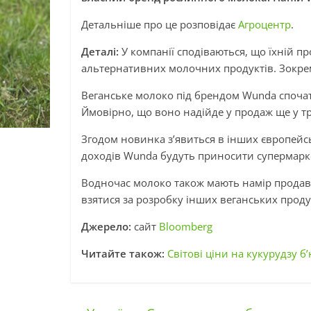
Детальніше про це розповідає
Агроцентр
.
Деталі:
У компанії сподіваються, що їхній п
альтернативних молочних продуктів. Зокрема
Веганське молоко під брендом Wunda спочатк
Ймовірно, що воно надійде у продаж ще у тр
Згодом новинка з’явиться в інших європейсь
доходів Wunda будуть приносити супермарк
Водночас молоко також мають намір продават
взятися за розробку інших веганських проду
Джерело:
сайт
Bloomberg
Читайте також:
Світові ціни на кукурудзу б’