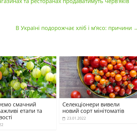
газинах та ресторанах продаватимуть черв’яків
В Україні подорожчає хліб і м’ясо: причини
ємо смачний
Селекціонери вивели
важливі етапи та
новий сорт мінітоматів
вості
23.01.2022
22