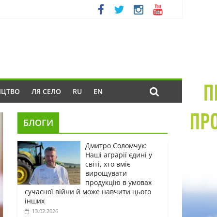
ИЦТВО
ЛЯ СЕЛО
RU
EN
БЛОГИ
Дмитро Соломчук:
Наші аграрії єдині у
світі, хто вміє
вирощувати
продукцію в умовах
сучасної війни й може навчити цього
інших
13.02.2026