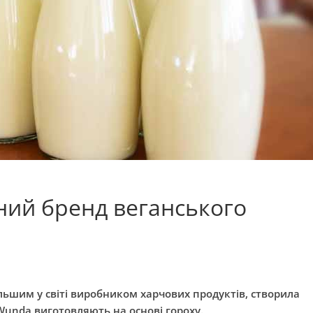
сний бренд веганського
льшим у світі виробником харчових продуктів, створила
Wunda виготовляють на основі гороху.