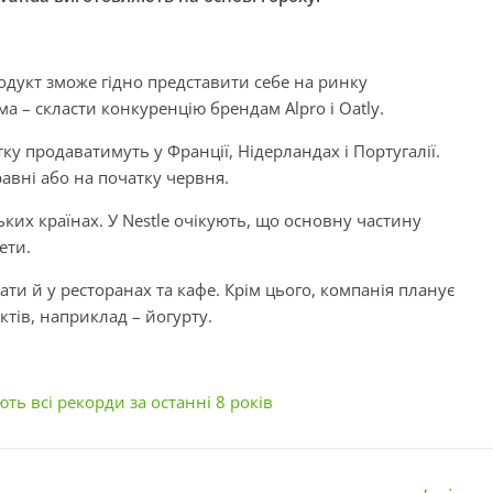
родукт зможе гідно представити себе на ринку
 – скласти конкуренцію брендам Alpro і Oatly.
у продаватимуть у Франції, Нідерландах і Португалії.
авні або на початку червня.
ких країнах. У Nestle очікують, що основну частину
ети.
и й у ресторанах та кафе. Крім цього, компанія планує
ктів, наприклад – йогурту.
ють всі рекорди за останні 8 років