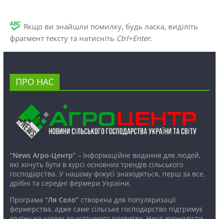
Якщо ви знайшли помилку, будь ласка, виділіть
фрагмент тексту та натисніть
Ctrl+Enter
.
ПРО НАС
“News Агро-Центр”
– інформаційне видання для людей,
які хочуть бути в курсі основних трендів сільського
господарства. У нашому фокусі знаходяться, перш за все,
дрібні та середні фермери України.
Програма
“Ля Село”
створена для популяризації
фермерства, адже саме сільське господарство підтримує
країну на шляху до успішного розвитку. Наші журналісти