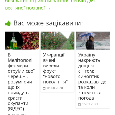
безплатно отримати насіння овочів для
весняної посівної
→
Вас може зацікавити:
В
У Франції
Україну
Мелітополі
вчені
накриють
фермери
вивели
дощі зі
отруїли свої
фрукт
снігом:
черешні,
“нового
синоптик
розуміючи
покоління”
розказав, де
що їх
та коли
05.08.2020
прийдуть
зіпсується
красти
погода
окупанти
15.03.2023
(ВІДЕО)
16.06.2022