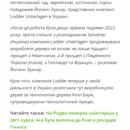
«Інтенсивний сад: зерняткові, кісточкові, горіх»
повідомив Йоганн Зуккау, представник компанії
Lodder Unterlagen в Україні.
«Хоча ця робота була дещо зірвана подіями 2022
року, проте спільно з розплідником Sanotree
(Україна) компанія Lodder Unterlagen продовжувала
виробляти дерева на основі не лише підщеп і
прищеп з Німеччини, а й прищеп з Південного
Тиролю (Італія), з Голландії та Франції»
, – розповів
Йоганн Зуккау.
Крім того, компанія Lodder вперше у своїй
діяльності в Україні розпочала тут виробництво
дерев за технологією дерева Кніп Баум,
супроводжуючи технологічний процес.
Читайте також:
На Різдво померла найстаріша у
світі курка, яка була внесена до Книги рекордів
Гіннеса