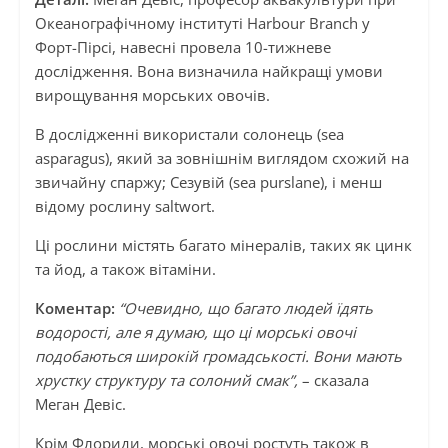
Океанографічному інституті Harbour Branch у
Форт-Пірсі, навесні провела 10-тижневе
дослідження. Вона визначила найкращі умови
вирощування морських овочів.
В дослідженні використали солонець (sea
asparagus), який за зовнішнім виглядом схожий на
звичайну спаржу; Сезувій (sea purslane), і менш
відому рослину saltwort.
Ці рослини містять багато мінералів, таких як цинк
та йод, а також вітаміни.
Коментар:
“Очевидно, що багато людей їдять
водорості, але я думаю, що ці морські овочі
подобаються широкій громадськості. Вони мають
хрустку структуру та солоний смак”,
– сказала
Меган Девіс.
Крім Флориди, морські овочі ростуть також в