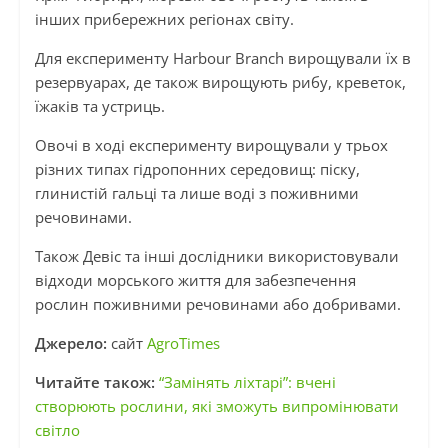
інших прибережних регіонах світу.
Для експерименту Harbour Branch вирощували їх в
резервуарах, де також вирощують рибу, креветок,
їжаків та устриць.
Овочі в ході експерименту вирощували у трьох
різних типах гідропонних середовищ: піску,
глинистій гальці та лише воді з поживними
речовинами.
Також Девіс та інші дослідники використовували
відходи морського життя для забезпечення
рослин поживними речовинами або добривами.
Джерело:
сайт
AgroTimes
Читайте також:
“Замінять ліхтарі”: вчені
створюють рослини, які зможуть випромінювати
світло