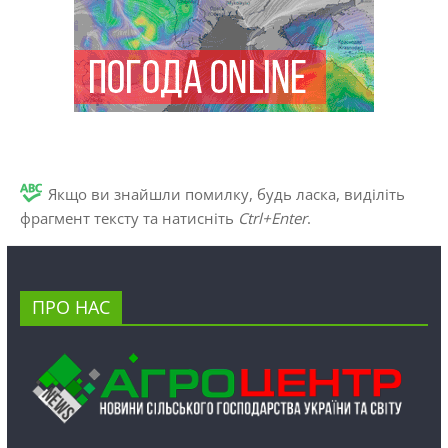
Якщо ви знайшли помилку, будь ласка, виділіть
фрагмент тексту та натисніть
Ctrl+Enter
.
ПРО НАС