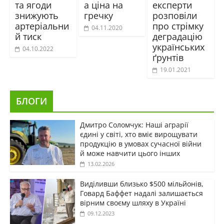
та ягоди
а ціна на
експерти
знижують
гречку
розповіли
артеріальни
про стрімку
04.11.2020
й тиск
деградацію
українських
04.10.2022
ґрунтів
19.01.2021
БЛОГИ
Дмитро Соломчук: Наші аграрії
єдині у світі, хто вміє вирощувати
продукцію в умовах сучасної війни
й може навчити цього інших
13.02.2026
Виділивши близько $500 мільйонів,
Говард Баффет надалі залишається
вірним своєму шляху в Україні
09.12.2023