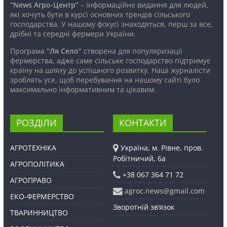
“News Агро-Центр”
– інформаційне видання для людей,
які хочуть бути в курсі основних трендів сільського
господарства. У нашому фокусі знаходяться, перш за все,
дрібні та середні фермери України.
Програма
“Ля Село”
створена для популяризації
фермерства, адже саме сільське господарство підтримує
країну на шляху до успішного розвитку. Наші журналісти
зроблять усе, щоб перебування на нашому сайті було
максимально інформативним та цікавим.
РОЗДІЛИ
КОНТАКТИ
АГРОТЕХНІКА
Україна, м. Рівне, пров.
Робітничий, 6а
АГРОПОЛІТИКА
+38 067 364 71 72
АГРОПРАВО
agroc.news@gmail.com
ЕКО-ФЕРМЕРСТВО
Зворотній зв’язок
ТВАРИННИЦТВО