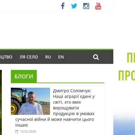
ИЦТВО
ЛЯ СЕЛО
RU
EN
БЛОГИ
Дмитро Соломчук:
Наші аграрії єдині у
світі, хто вміє
вирощувати
продукцію в умовах
сучасної війни й може навчити цього
інших
13.02.2026