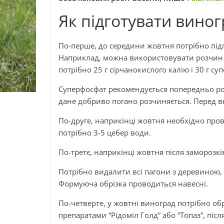
Як підготувати вино
По-перше, до середини жовтня потрібно пі
Наприклад, можна використовувати розчин с
потрібно 25 г сірчанокислого калію і 30 г су
Суперфосфат рекомендується попередньо роз
дане добриво погано розчиняється. Перед в
По-друге, наприкінці жовтня необхідно про
потрібно 3-5 цебер води.
По-третє, наприкінці жовтня після заморозкі
Потрібно видалити всі пагони з деревиною,
Формуюча обрізка проводиться навесні.
По-четверте, у жовтні виноград потрібно о
препаратами “Рідоміл Голд” або “Топаз”, піс