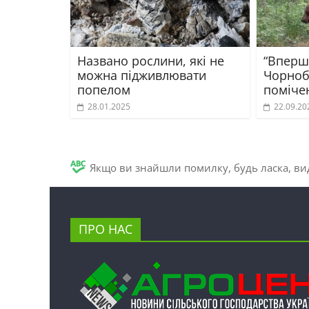
Названо рослини, які не
“Вперше
можна підживлювати
Чорноб
попелом
помічен
28.01.2025
22.09.20
Якщо ви знайшли помилку, будь ласка, вид
ПРО НАС