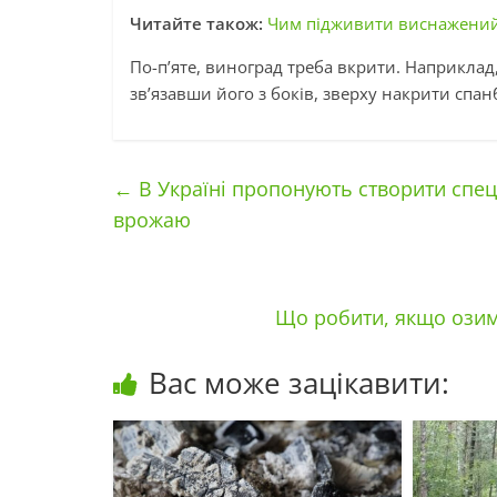
Читайте також:
Чим підживити виснажений 
По-п’яте, виноград треба вкрити. Наприкла
зв’язавши його з боків, зверху накрити спа
←
В Україні пропонують створити спецф
врожаю
Що робити, якщо озим
Вас може зацікавити: