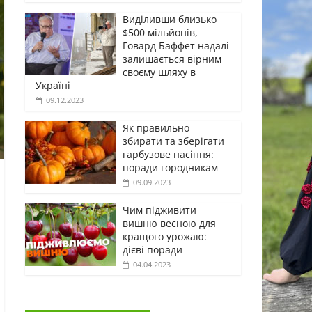
Виділивши близько
$500 мільйонів,
Говард Баффет надалі
залишається вірним
своєму шляху в
Україні
09.12.2023
Як правильно
збирати та зберігати
гарбузове насіння:
поради городникам
09.09.2023
Чим підживити
вишню весною для
кращого урожаю:
дієві поради
04.04.2023