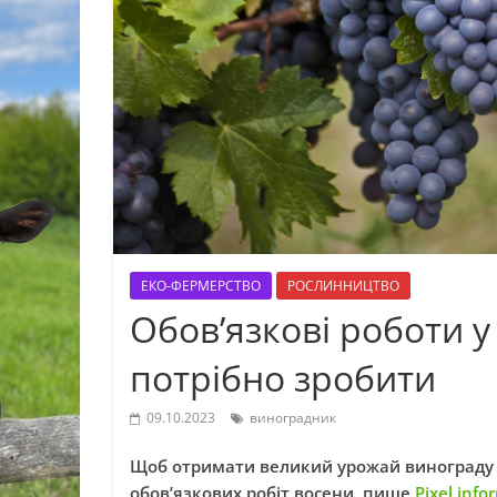
ЕКО-ФЕРМЕРСТВО
РОСЛИННИЦТВО
Обов’язкові роботи у
потрібно зробити
09.10.2023
виноградник
Щоб отримати великий урожай винограду н
обов’язкових робіт восени, пише
Pixel info