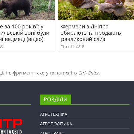
 за 100 років”: у
Фермери з Дніпра
ильській зоні були
збирають та продають
і ведмеді (відео)
равликовий слиз
20
27.11.2019
іліть фрагмент тексту та натисніть
Ctrl+Enter
.
РОЗДІЛИ
АГРОТЕХНІКА
АГРОПОЛІТИКА
АГРОПРАВО