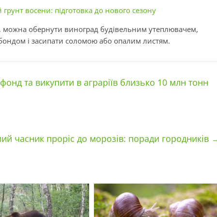
грунт восени: підготовка до нового сезону
д, можна обернути виноград будівельним утеплювачем,
нбондом і засипати соломою або опалим листям.
онд та викупити в аграріїв близько 10 млн тонн
ий часник проріс до морозів: поради городників