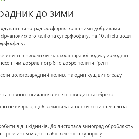
градник до зими
дгодувати виноград фосфорно-калійними добривами.
ірчанокислого калію та суперфосфату. На 10 літрів води
перфосфату.
чинити в невеликій кількості гарячої води, у холодній
несенням добрив потрібно добре полити ґрунт.
вести вологозарядний полив. На один кущ винограду
в та повного скидання листя проводиться обрізка.
 що не визріла, щоб залишилася тільки коричнева лоза.
бробити від шкідників. До листопада виноград обробляють
ля – розчином мідного або залізного купоросу.