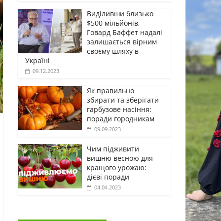
Виділивши близько
$500 мільйонів,
Говард Баффет надалі
залишається вірним
своєму шляху в
Україні
09.12.2023
Як правильно
збирати та зберігати
гарбузове насіння:
поради городникам
09.09.2023
Чим підживити
вишню весною для
кращого урожаю:
дієві поради
04.04.2023