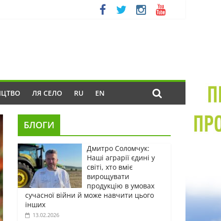
ИЦТВО
ЛЯ СЕЛО
RU
EN
БЛОГИ
Дмитро Соломчук:
Наші аграрії єдині у
світі, хто вміє
вирощувати
продукцію в умовах
сучасної війни й може навчити цього
інших
13.02.2026