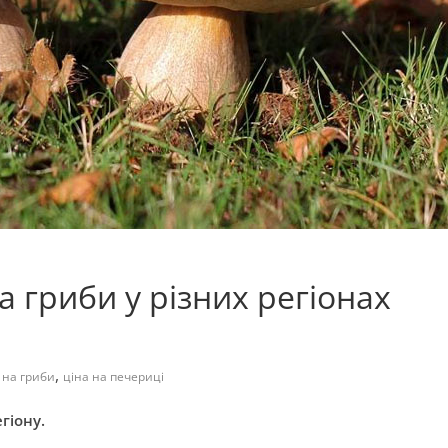
 гриби у різних регіонах
,
 на гриби
ціна на печериці
егіону.