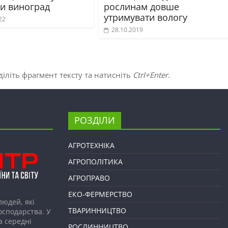
и виноград
рослинам довше
утримувати вологу
22
28.10.2019
іліть фрагмент тексту та натисніть
Ctrl+Enter
.
РОЗДІЛИ
АГРОТЕХНІКА
АГРОПОЛІТИКА
АГРОПРАВО
ЕКО-ФЕРМЕРСТВО
людей, які
ТВАРИННИЦТВО
господарства. У
а середні
РОСЛИННИЦТВО