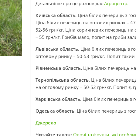
Детальніше про це розповідає
Агроцентр.
Київська область.
Ціна білих печериць з гос
Ціна білих печериць на оптових ринках – 47-
52-56 грн/кг. Ціна коричневих печериць на 
– 55 грн/кг. Грибів мало, попит на гриби з
Львівська область
. Ціна білих печериць з г
оптовому ринку – 50-53 грн/кг. Попит такий 
Рівненська область.
Ціна білих печериць на
Тернопільська область.
Ціна білих печериць
на оптовому ринку – 50-52 грн/кг. Попит є, 
Харківська область.
Ціна білих печериць з г
Одеська область.
Ціна білих печериць з госп
Джерело
Читайте також:
Овочі та фрукти, які особ