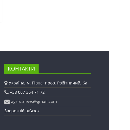
КОНТАКТИ
Україна, м. Рівне, пров. Робітничий, 6а
+38 067 364 71 72
agroc.news@gmail.com
Зворотній зв’язок