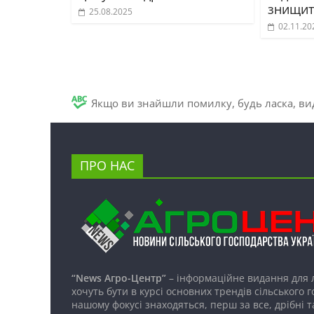
знищит
25.08.2025
02.11.20
Якщо ви знайшли помилку, будь ласка, вид
ПРО НАС
“News Агро-Центр”
– інформаційне видання для 
хочуть бути в курсі основних трендів сільського 
нашому фокусі знаходяться, перш за все, дрібні т