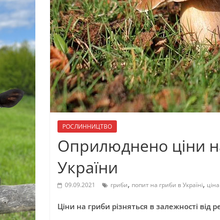
РОСЛИННИЦТВО
Оприлюднено ціни на
України
,
,
09.09.2021
гриби
попит на гриби в Україні
ціна
Ціни на гриби різняться в залежності від р