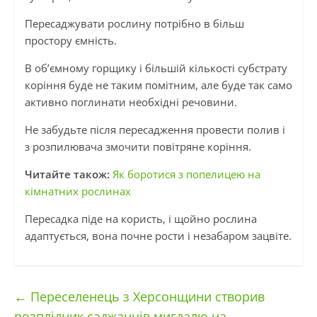
Пересаджувати рослину потрібно в більш
простору ємність.
В об’ємному горщику і більшій кількості субстрату
коріння буде не таким помітним, але буде так само
активно поглинати необхідні речовини.
Не забудьте після пересадження провести полив і
з розпилювача змочити повітряне коріння.
Читайте також:
Як боротися з попелицею на
кімнатних рослинах
Пересадка піде на користь, і щойно рослина
адаптується, вона почне рости і незабаром зацвіте.
←
Переселенець з Херсонщини створив
розплідник саджанців мигдалю на