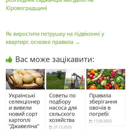
Кіровоградщині
Як виростити петрушку на підвіконні у
квартирі: основні правила
→
Вас може зацікавити:
Українські
Советы по
Правила
селекціонер
подбору
зберігання
и вивели
насоса для
овочів в
новий сорт
сельского
погребі
картоплі
хозяйства
17.03.2022
“Джавеліна”
27.12.2023