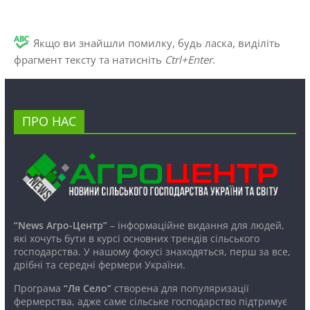
Якщо ви знайшли помилку, будь ласка, виділіть
фрагмент тексту та натисніть
Ctrl+Enter
.
ПРО НАС
“News Агро-Центр”
– інформаційне видання для людей,
які хочуть бути в курсі основних трендів сільського
господарства. У нашому фокусі знаходяться, перш за все,
дрібні та середні фермери України.
Програма
“Ля Село”
створена для популяризації
фермерства, адже саме сільське господарство підтримує