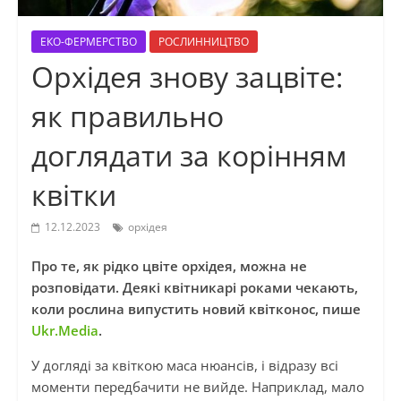
ЕКО-ФЕРМЕРСТВО
РОСЛИННИЦТВО
Орхідея знову зацвіте:
як правильно
доглядати за корінням
квітки
12.12.2023
орхідея
Про те, як рідко цвіте орхідея, можна не
розповідати. Деякі квітникарі роками чекають,
коли рослина випустить новий квітконос, пише
Ukr.Media
.
У догляді за квіткою маса нюансів, і відразу всі
моменти передбачити не вийде. Наприклад, мало