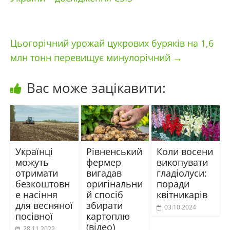
Цьогорічний урожай цукрових буряків на 1,6
млн тонн перевищує минулорічний
→
Вас може зацікавити:
Українці
Рівненський
Коли восени
можуть
фермер
викопувати
отримати
вигадав
гладіолуси:
безкоштовн
оригінальни
поради
е насіння
й спосіб
квітникарів
для весняної
збирати
03.10.2024
посівної
картоплю
(відео)
28.11.2022