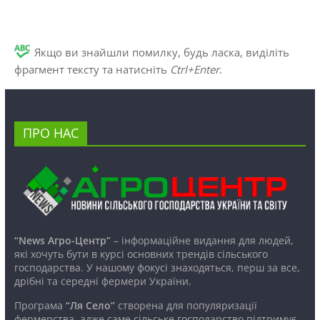
Якщо ви знайшли помилку, будь ласка, виділіть
фрагмент тексту та натисніть
Ctrl+Enter
.
ПРО НАС
“News Агро-Центр”
– інформаційне видання для людей,
які хочуть бути в курсі основних трендів сільського
господарства. У нашому фокусі знаходяться, перш за все,
дрібні та середні фермери України.
Програма
“Ля Село”
створена для популяризації
фермерства, адже саме сільське господарство підтримує