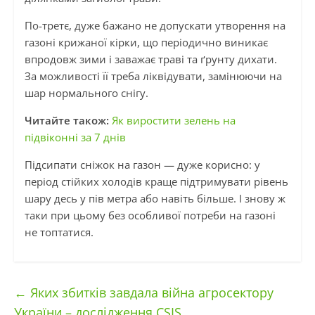
По-третє, дуже бажано не допускати утворення на
газоні крижаної кірки, що періодично виникає
впродовж зими і заважає траві та ґрунту дихати.
За можливості її треба ліквідувати, замінюючи на
шар нормального снігу.
Читайте також:
Як виростити зелень на
підвіконні за 7 днів
Підсипати сніжок на газон — дуже корисно: у
період стійких холодів краще підтримувати рівень
шару десь у пів метра або навіть більше. І знову ж
таки при цьому без особливої потреби на газоні
не топтатися.
←
Яких збитків завдала війна агросектору
України – дослідження CSIS