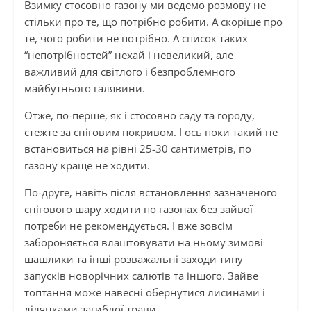
Взимку стосовно газону ми ведемо розмову не
стільки про те, що потрібно робити. А скоріше про
те, чого робити не потрібно. А список таких
“непотрібностей” нехай і невеликий, але
важливий для світлого і безпроблемного
майбутнього галявини.
Отже, по-перше, як і стосовно саду та городу,
стежте за сніговим покривом. І ось поки такий не
встановиться на рівні 25-30 сантиметрів, по
газону краще не ходити.
По-друге, навіть після встановлення зазначеного
снігового шару ходити по газонах без зайвої
потреби не рекомендується. І вже зовсім
забороняється влаштовувати на ньому зимові
шашлики та інші розважальні заходи типу
запусків новорічних салютів та іншого. Зайве
топтання може навесні обернутися лисинами і
ділянками загиблої трави.