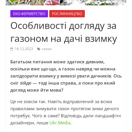
ЕКО-ФЕРМЕРСТВО
РОСЛИННИЦТВО
Особливості догляду за
газоном на дачі взимку
16.12.2023
газон
Багатьом питання може здатися дивним,
оскільки вже що-що, а газон навряд чи можна
запідозрити взимку у вимозі уваги дачників. Ось
сніг зійде — тоді інша справа, а поки про який
догляд може йти мова?
Це не зовсім так. Навіть відправлений за всіма
правилами зимувати газон протягом зими дечого
потребує. Чого ж саме? Відповідь дали ландшафтні
дизайнери, пише
Ukr.Media
.