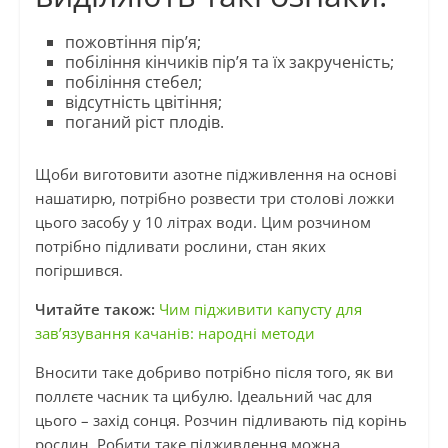
пожовтіння пір’я;
побіління кінчиків пір’я та їх закрученість;
побіління стебел;
відсутність цвітіння;
поганий ріст плодів.
Щоби виготовити азотне підживлення на основі
нашатирю, потрібно розвести три столові ложки
цього засобу у 10 літрах води. Цим розчином
потрібно підливати рослини, стан яких
погіршився.
Читайте також:
Чим підживити капусту для
зав’язування качанів: народні методи
Вносити таке добриво потрібно після того, як ви
поллєте часник та цибулю. Ідеальний час для
цього – захід сонця. Розчин підливають під корінь
рослин. Робити таке підживлення можна