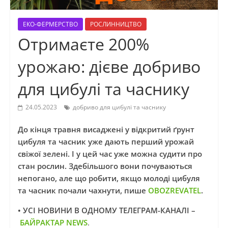
ЕКО-ФЕРМЕРСТВО
РОСЛИННИЦТВО
Отримаєте 200%
урожаю: дієве добриво
для цибулі та часнику
24.05.2023
добриво для цибулі та часнику
До кінця травня висаджені у відкритий ґрунт
цибуля та часник уже дають перший урожай
свіжої зелені. І у цей час уже можна судити про
стан рослин. Здебільшого вони почуваються
непогано, але що робити, якщо молоді цибуля
та часник почали чахнути, пише
OBOZREVATEL
.
• УСІ НОВИНИ В ОДНОМУ ТЕЛЕГРАМ-КАНАЛІ –
БАЙРАКТАР NEWS
.