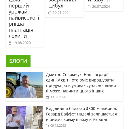
перший
цибулі
26.07.2024
урожай
19.01.2024
найвисокогі
рніша
плантація
лохини
19.08.2020
БЛОГИ
Дмитро Соломчук: Наші аграрії
єдині у світі, хто вміє вирощувати
продукцію в умовах сучасної війни
й може навчити цього інших
13.02.2026
Виділивши близько $500 мільйонів,
Говард Баффет надалі залишається
вірним своєму шляху в Україні
09.12.2023