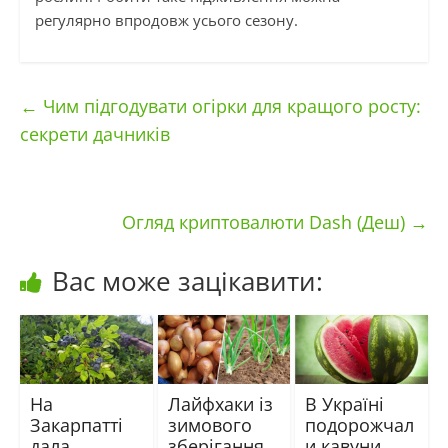
регулярно впродовж усього сезону.
←
Чим підгодувати огірки для кращого росту:
секрети дачників
Огляд криптовалюти Dash (Деш)
→
Вас може зацікавити:
На
Лайфхаки із
В Україні
Закарпатті
зимового
подорожчал
дала
зберігання
и кавуни