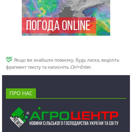
Якщо ви знайшли помилку, будь ласка, виділіть
фрагмент тексту та натисніть
Ctrl+Enter
.
ПРО НАС