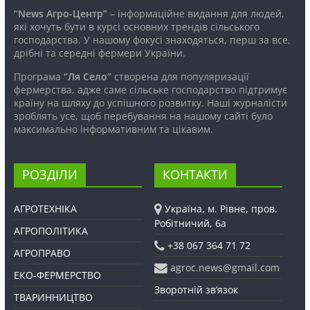
“News Агро-Центр”
– інформаційне видання для людей,
які хочуть бути в курсі основних трендів сільського
господарства. У нашому фокусі знаходяться, перш за все,
дрібні та середні фермери України.
Програма
“Ля Село”
створена для популяризації
фермерства, адже саме сільське господарство підтримує
країну на шляху до успішного розвитку. Наші журналісти
зроблять усе, щоб перебування на нашому сайті було
максимально інформативним та цікавим.
РОЗДІЛИ
КОНТАКТИ
АГРОТЕХНІКА
Україна, м. Рівне, пров.
Робітничий, 6а
АГРОПОЛІТИКА
+38 067 364 71 72
АГРОПРАВО
agroc.news@gmail.com
ЕКО-ФЕРМЕРСТВО
Зворотній зв’язок
ТВАРИННИЦТВО