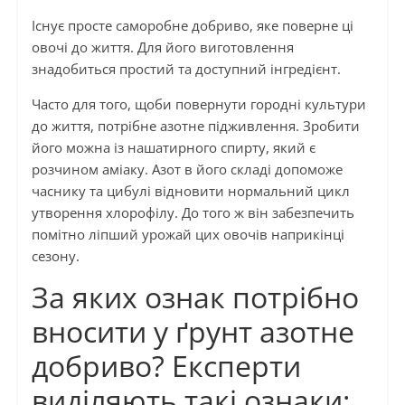
Існує просте саморобне добриво, яке поверне ці
овочі до життя. Для його виготовлення
знадобиться простий та доступний інгредієнт.
Часто для того, щоби повернути городні культури
до життя, потрібне азотне підживлення. Зробити
його можна із нашатирного спирту, який є
розчином аміаку. Азот в його складі допоможе
часнику та цибулі відновити нормальний цикл
утворення хлорофілу. До того ж він забезпечить
помітно ліпший урожай цих овочів наприкінці
сезону.
За яких ознак потрібно
вносити у ґрунт азотне
добриво? Експерти
виділяють такі ознаки: