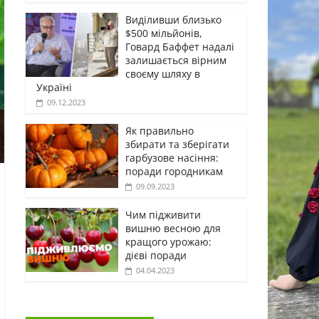
Виділивши близько
$500 мільйонів,
Говард Баффет надалі
залишається вірним
своєму шляху в
Україні
09.12.2023
Як правильно
збирати та зберігати
гарбузове насіння:
поради городникам
09.09.2023
Чим підживити
вишню весною для
кращого урожаю:
дієві поради
04.04.2023