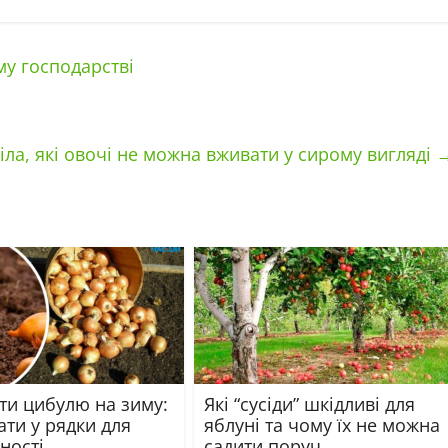
му господарстві
іла, які овочі не можна вживати у сирому вигляді
ти цибулю на зиму:
Які “сусіди” шкідливі для
ти у рядки для
яблуні та чому їх не можна
ності
садити поруч