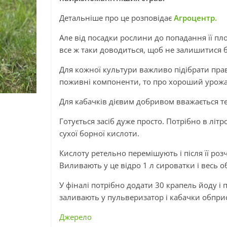
Детальніше про це розповідає
Агроцентр.
Але від посадки рослини до попадання її пло
все ж таки доводиться, щоб не залишитися 
Для кожної культури важливо підібрати пра
поживні компоненти, то про хороший урожа
Для кабачків дієвим добривом вважається те,
Готується засіб дуже просто. Потрібно в літр
сухої борної кислоти.
Кислоту ретельно перемішують і після її роз
Виливають у це відро 1 л сироватки і весь 
У фіналі потрібно додати 30 крапель йоду і 
заливають у пульверизатор і кабачки обпри
Джерело