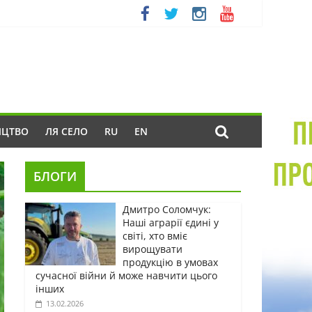
ИЦТВО
ЛЯ СЕЛО
RU
EN
БЛОГИ
Дмитро Соломчук:
Наші аграрії єдині у
світі, хто вміє
вирощувати
продукцію в умовах
сучасної війни й може навчити цього
інших
13.02.2026