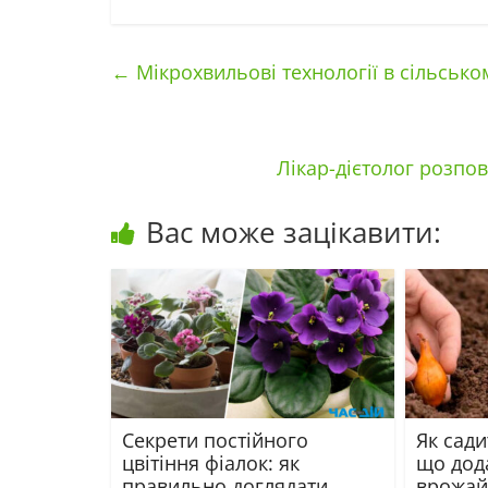
←
Мікрохвильові технології в сільсько
Лікар-дієтолог розпов
Вас може зацікавити:
Секрети постійного
Як сади
цвітіння фіалок: як
що дода
правильно доглядати
врожай