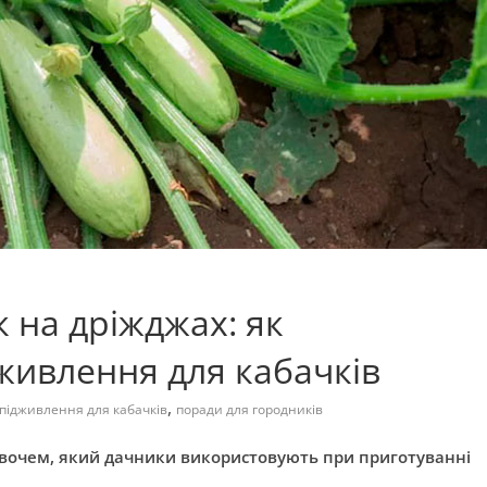
к на дріжджах: як
дживлення для кабачків
,
підживлення для кабачків
поради для городників
очем, який дачники використовують при приготуванні