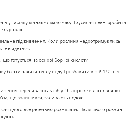
дів у тарілку минає чимало часу. І зусилля певні зробити
без урожаю.
вильне підживлення. Коли рослина недоотримує якісь
й не йдеться.
 що готується на основі борної кислоти.
ову банку налити теплу воду і розбавити в ній 1/2 ч. л.
чинення переливають засіб у 10-літрове відро з водою.
об’єм, що залишився, заливають водою.
після цього все ретельно розмішати. Після цього розчин
скують.