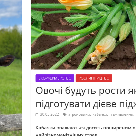
ЕКО-ФЕРМЕРСТВО
РОСЛИННИЦТВО
Овочі будуть рости я
підготувати дієве пі
,
,
,
30.05.2022
агроновини
кабачки
підживлення
Кабачки вважаються досить поширеним ов
найрізноманітніших страв.