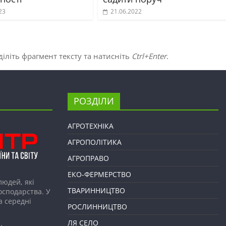
23
21.06.2022
іліть фрагмент тексту та натисніть
Ctrl+Enter
.
РОЗДІЛИ
АГРОТЕХНІКА
АГРОПОЛІТИКА
АГРОПРАВО
ЕКО-ФЕРМЕРСТВО
людей, які
ТВАРИННИЦТВО
господарства. У
а середні
РОСЛИННИЦТВО
ЛЯ СЕЛО