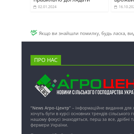
02.01.2024
16.10.20
Якщо ви знайшли помилку, будь ласка, вид
ПРО НАС
“News Агро-Центр”
– інформаційне видання для 
хочуть бути в курсі основних трендів сільського 
нашому фокусі знаходяться, перш за все, дрібні т
фермери України.