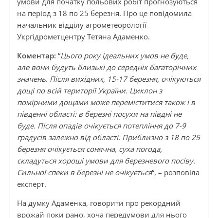
умови для початку польових робіт прогнозуються
на період з 18 по 25 березня. Про це повідомила
начальник відділу агрометеорології
Укргідрометцентру Тетяна Адаменко.
Коментар:
“
Цього року ідеальних умов не буде,
але вони будуть близькі до середніх багаторічних
значень. Після вихідних, 15-17 березня, очікуються
дощі по всій території України. Циклон з
помірними дощами може переміститися також і в
південні області: в березні посухи на півдні не
буде. Після опадів очікується потепління до 7-9
градусів залежно від області. Приблизно з 18 по 25
березня очікується сонячна, суха погода,
складуться хороші умови для березневого посіву.
Сильної спеки в березні не очікується
“, – розповіла
експерт.
На думку Адаменка, говорити про рекордний
врожай поки рано, хоча передумови для нього