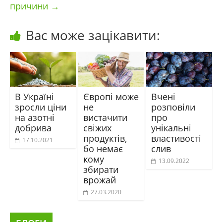
причини
→
Вас може зацікавити:
В Україні
Європі може
Вчені
зросли ціни
не
розповіли
на азотні
вистачити
про
добрива
свіжих
унікальні
продуктів,
властивості
17.10.2021
бо немає
слив
кому
13.09.2022
збирати
врожай
27.03.2020