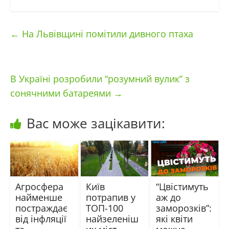
←
На Львівщині помітили дивного птаха
В Україні розробили “розумний вулик” з
сонячними батареями
→
Вас може зацікавити:
Агросфера
Київ
“Цвістимуть
найменше
потрапив у
аж до
постраждає
ТОП-100
заморозків”:
від інфляції
найзеленіш
які квіти