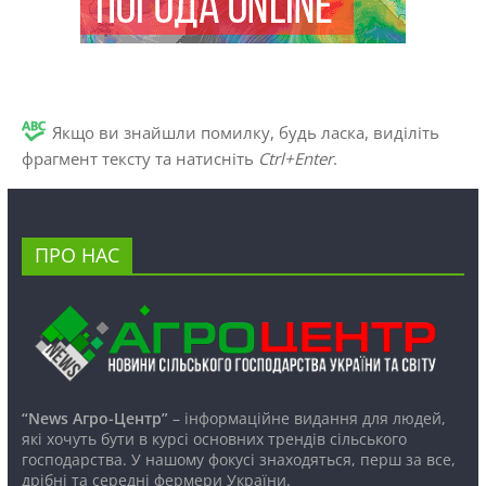
Якщо ви знайшли помилку, будь ласка, виділіть
фрагмент тексту та натисніть
Ctrl+Enter
.
ПРО НАС
“News Агро-Центр”
– інформаційне видання для людей,
які хочуть бути в курсі основних трендів сільського
господарства. У нашому фокусі знаходяться, перш за все,
дрібні та середні фермери України.