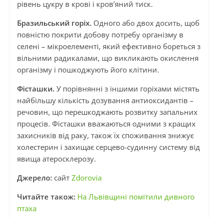
рівень цукру в крові і кров’яний тиск.
Бразильський горіх.
Одного або двох досить, щоб
повністю покрити добову потребу організму в
селені – мікроелементі, який ефективно бореться з
вільними радикалами, що викликають окислення
організму і пошкоджують його клітини.
Фісташки.
У порівнянні з іншими горіхами містять
найбільшу кількість дозування антиоксидантів –
речовин, що перешкоджають розвитку запальних
процесів. Фісташки вважаються одними з кращих
захисників від раку, також їх споживання знижує
холестерин і захищає серцево-судинну систему від
явища атеросклерозу.
Джерело:
сайт
Zdorovia
Читайте також:
На Львівщині помітили дивного
птаха