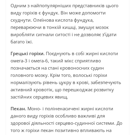
Одним з найпопулярніших представників цього
виду горіхів є фундук. Він може допомогти
схуднути. Олеїнова кислота фундука,
переварюючи в тонкій кишці, змушує мозок
виробляти сигнали ситості і не дозволяє з’їдати
багато їжі.
Грецькі горіхи.
Поєднують в собі жирні кислоти
омега-3 і омега-6, такий мікс сприятливо
позначається на стані кровоносних судин
головного мозку. Крім того, волоські горіхи
нормалізують рівень цукру в крові, забезпечують
активний кровотік, що перешкоджає розвитку
застійних серцевих явищ.
Пекан.
Моно- і поліненасичені жирні кислоти
даного виду горіхів особливо важливі для
здорової діяльності серцево-судинної системи. До
того ж горіхи пекан позитивно впливають на