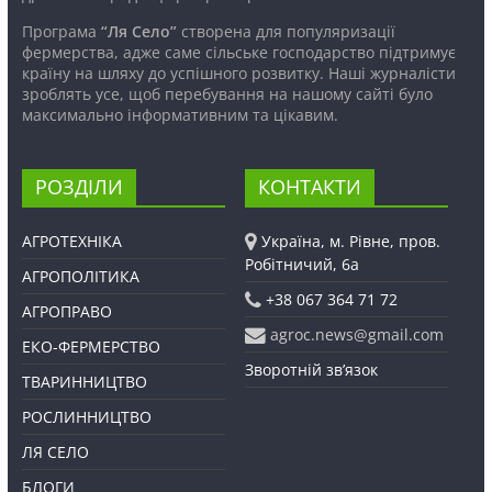
Програма
“Ля Село”
створена для популяризації
фермерства, адже саме сільське господарство підтримує
країну на шляху до успішного розвитку. Наші журналісти
зроблять усе, щоб перебування на нашому сайті було
максимально інформативним та цікавим.
РОЗДІЛИ
КОНТАКТИ
АГРОТЕХНІКА
Україна, м. Рівне, пров.
Робітничий, 6а
АГРОПОЛІТИКА
+38 067 364 71 72
АГРОПРАВО
agroc.news@gmail.com
ЕКО-ФЕРМЕРСТВО
Зворотній зв’язок
ТВАРИННИЦТВО
РОСЛИННИЦТВО
ЛЯ СЕЛО
БЛОГИ