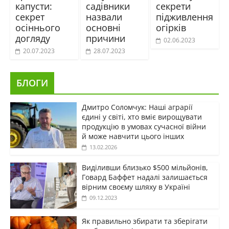
капусти:
садівники
секрети
секрет
назвали
підживлення
осіннього
основні
огірків
догляду
причини
02.06.2023
20.07.2023
28.07.2023
БЛОГИ
Дмитро Соломчук: Наші аграрії
єдині у світі, хто вміє вирощувати
продукцію в умовах сучасної війни
й може навчити цього інших
13.02.2026
Виділивши близько $500 мільйонів,
Говард Баффет надалі залишається
вірним своєму шляху в Україні
09.12.2023
Як правильно збирати та зберігати