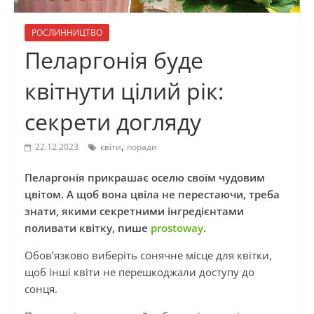
РОСЛИННИЦТВО
Пеларгонія буде
квітнути цілий рік:
секрети догляду
,
22.12.2023
квіти
поради
Пеларгонія прикрашає оселю своїм чудовим
цвітом. А щоб вона цвіла не перестаючи, треба
знати, якими секретними інгредієнтами
поливати квітку, пише
prostoway
.
Обов’язково виберіть сонячне місце для квітки,
щоб інші квіти не перешкоджали доступу до
сонця.