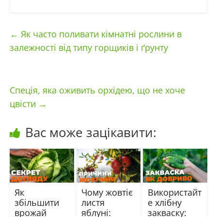
←
Як часто поливати кімнатні рослини в
залежності від типу горщиків і ґрунту
Спеція, яка оживить орхідею, що не хоче
цвісти
→
Вас може зацікавити:
Як
Чому жовтіє
Використайт
збільшити
листя
е хлібну
врожай
яблуні:
закваску: