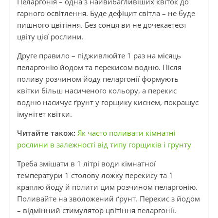
Пеларгонія – одна з найвибагливіших квіток до
гарного освітлення. Буде дефіцит світла – не буде
пишного цвітіння. Без сонця ви не дочекаєтеся
цвіту цієї рослини.
Друге правило – підживлюйте 1 раз на місяць
пеларгонію йодом та перекисом водню. Після
поливу розчином йоду пеларгонії формують
квітки більш насиченого кольору, а перекис
водню насичує ґрунт у горщику киснем, покращує
імунітет квітки.
Читайте також:
Як часто поливати кімнатні
рослини в залежності від типу горщиків і ґрунту
Треба змішати в 1 літрі води кімнатної
температури 1 столову ложку перекису та 1
краплю йоду й полити цим розчином пеларгонію.
Поливайте на зволожений ґрунт. Перекис з йодом
– відмінний стимулятор цвітіння пеларгонії.