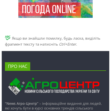
Якщо ви знайшли помилку, будь ласка, виділіть
фрагмент тексту та натисніть
Ctrl+Enter
.
ПРО НАС
“News Агро-Центр”
– інформаційне видання для людей,
які хочуть бути в курсі основних трендів сільського