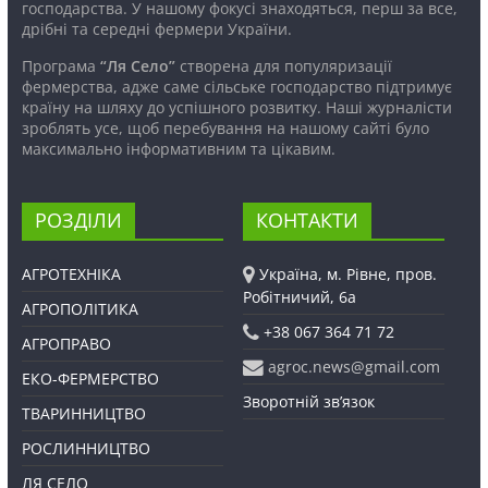
господарства. У нашому фокусі знаходяться, перш за все,
дрібні та середні фермери України.
Програма
“Ля Село”
створена для популяризації
фермерства, адже саме сільське господарство підтримує
країну на шляху до успішного розвитку. Наші журналісти
зроблять усе, щоб перебування на нашому сайті було
максимально інформативним та цікавим.
РОЗДІЛИ
КОНТАКТИ
АГРОТЕХНІКА
Україна, м. Рівне, пров.
Робітничий, 6а
АГРОПОЛІТИКА
+38 067 364 71 72
АГРОПРАВО
agroc.news@gmail.com
ЕКО-ФЕРМЕРСТВО
Зворотній зв’язок
ТВАРИННИЦТВО
РОСЛИННИЦТВО
ЛЯ СЕЛО