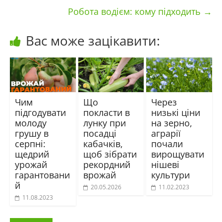
Робота водієм: кому підходить
→
Вас може зацікавити:
Чим
Що
Через
підгодувати
покласти в
низькі ціни
молоду
лунку при
на зерно,
грушу в
посадці
аграрії
серпні:
кабачків,
почали
щедрий
щоб зібрати
вирощувати
урожай
рекордний
нішеві
гарантовани
врожай
культури
й
20.05.2026
11.02.2023
11.08.2023