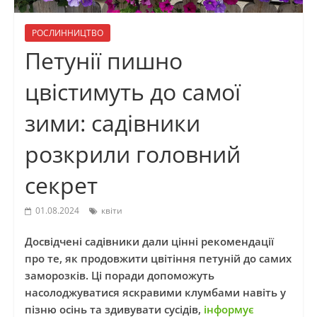
РОСЛИННИЦТВО
Петунії пишно
цвістимуть до самої
зими: садівники
розкрили головний
секрет
01.08.2024
квіти
Досвідчені садівники дали цінні рекомендації
про те, як продовжити цвітіння петуній до самих
заморозків. Ці поради допоможуть
насолоджуватися яскравими клумбами навіть у
пізню осінь та здивувати сусідів,
інформує