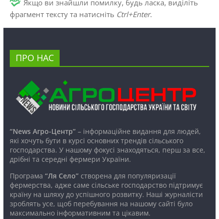
Якщо ви знайшли помилку, будь ласка, виділіть
фрагмент тексту та натисніть
Ctrl+Enter
.
ПРО НАС
“News Агро-Центр”
– інформаційне видання для людей,
які хочуть бути в курсі основних трендів сільського
господарства. У нашому фокусі знаходяться, перш за все,
дрібні та середні фермери України.
Програма
“Ля Село”
створена для популяризації
фермерства, адже саме сільське господарство підтримує
країну на шляху до успішного розвитку. Наші журналісти
зроблять усе, щоб перебування на нашому сайті було
максимально інформативним та цікавим.