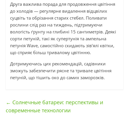
Друга важлива порада для продовження цвітіння
до холодів — регулярне видалення відцвілих
суцвіть та обрізання старих стебел. Поливати
рослини слід раз на тиждень, підтримуючи
вологість ґрунту на глибині 15 сантиметрів. Деякі
сорти петуній, такі як супертунія та ампельна
петунія Wave, самостійно скидають зів’ялі квітки,
що сприяє більш тривалому цвітінню.
Дотримуючись цих рекомендацій, садівники
зможуть забезпечити рясне та тривале цвітіння
петуній, що тішить око до самих заморозків.
←
Солнечные батареи: перспективы и
современные технологии