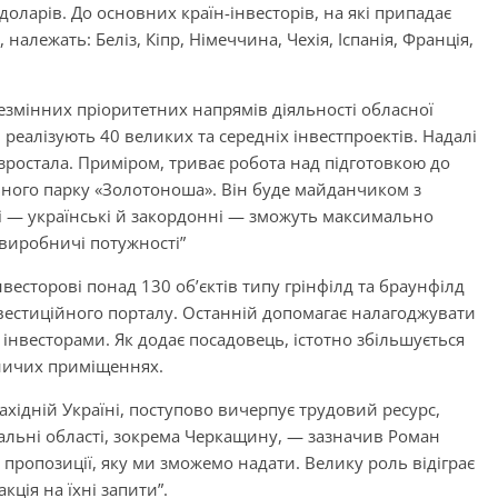
оларів. До основних країн-інвесторів, на які припадає
належать: Беліз, Кіпр, Німеччина, Чехія, Іспанія, Франція,
езмінних пріоритетних напрямів діяльності обласної
реалізують 40 великих та середніх інвестпроектів. Надалі
зростала. Приміром, триває робота над підготовкою до
ьного парку «Золотоноша». Він буде майданчиком з
і — українські й закордонні — зможуть максимально
виробничі потужності”
весторові понад 130 об’єктів типу грінфілд та браунфілд
інвестиційного порталу. Останній допомагає налагоджувати
інвесторами. Як додає посадовець, істотно збільшується
бничих приміщеннях.
Західній Україні, поступово вичерпує трудовий ресурс,
альні області, зокрема Черкащину, — зазначив Роман
 пропозиції, яку ми зможемо надати. Велику роль відіграє
кція на їхні запити”.