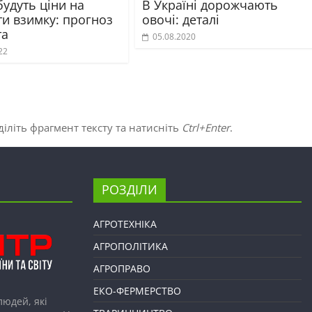
удуть ціни на
В Україні дорожчають
ти взимку: прогноз
овочі: деталі
та
05.08.2020
22
іліть фрагмент тексту та натисніть
Ctrl+Enter
.
РОЗДІЛИ
АГРОТЕХНІКА
АГРОПОЛІТИКА
АГРОПРАВО
ЕКО-ФЕРМЕРСТВО
людей, які