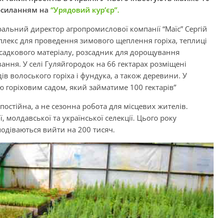
посиланням на
“Урядовий кур’єр”.
ральний директор агропромислової компанії “Маїс” Сергій
плекс для проведення зимового щеплення горіха, теплиці
садкового матеріалу, розсадник для дорощування
ання. У селі Гуляйгородок на 66 гектарах розміщені
 волоського горіха і фундука, а також деревини. У
тю горіховим садом, який займатиме 100 гектарів”
постійна, а не сезонна робота для місцевих жителів.
молдавської та української селекції. Цього року
одіваються вийти на 200 тисяч.