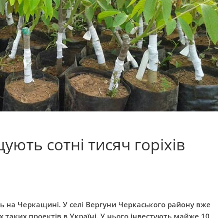
ють сотні тисяч горіхів
ь на Черкащині. У селі Вергуни Черкаського району вже
 таких проектів в Україні. У нього інвестують майже 10