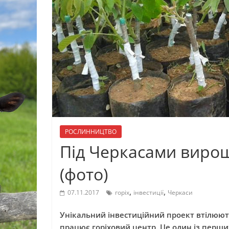
РОСЛИННИЦТВО
Під Черкасами вирощу
(фото)
,
,
07.11.2017
горіх
інвестиції
Черкаси
Унікальний інвестиційний проект втілюют
працює горіховий центр. Це один із перших