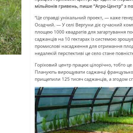
мільйонів гривень, пише “Агро-Центр” з 
“Це справді унікальний проект, — каже гене
Осадчий. — У селі Вергуни діє сучасний ком
площею 1000 квадратів для загартування по
саджанців на 10 гектарах із системою зрошув
промислові насадження для отримання плодів
недалекій перспективі це село стане повніс
Горіховий центр працює цілорічно, тобто це 
Планують вирощувати саджанці французької, 
прищепили 125 тисяч саджанців, а згодом сп