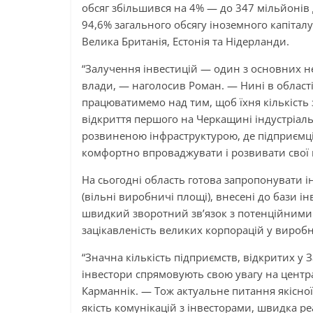
обсяг збільшився на 4% — до 347 мільйонів д
94,6% загального обсягу іноземного капіталу, 
Велика Британія, Естонія та Нідерланди.
“Залучення інвестицій — один з основних н
влади, — наголосив Роман. — Нині в області 
працюватимемо над тим, щоб їхня кількість 
відкриття першого на Черкащині індустріал
розвиненою інфраструктурою, де підприємц
комфортно впроваджувати і розвивати свої 
На сьогодні область готова запропонувати ін
(вільні виробничі площі), внесені до бази 
швидкий зворотний зв’язок з потенційними 
зацікавленість великих корпорацій у виро
“Значна кількість підприємств, відкритих у 
інвестори спрямовують свою увагу на центр
Карманнік. — Тож актуальне питання якісної
якість комунікацій з інвесторами, швидка реа