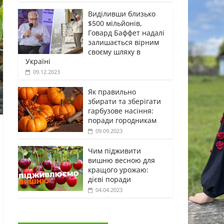
Виділивши близько
$500 мільйонів,
Говард Баффет надалі
залишається вірним
своєму шляху в
Україні
09.12.2023
Як правильно
збирати та зберігати
гарбузове насіння:
поради городникам
09.09.2023
Чим підживити
вишню весною для
кращого урожаю:
дієві поради
04.04.2023