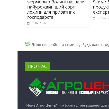
Фермери з Волині назвали
Якими б
найурожайніший сорт
продук
лохини для приватних
експер
господарств
21.09.20
09.07.2026
Якщо ви знайшли помилку, будь ласка, вид
ПРО НАС
“News Агро-Центр”
– інформаційне видання для 