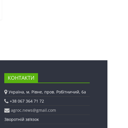
КОНТАКТИ
Україна, м. Рівне, пров. Робітничий, 6а
+38 067 364 71 72
agroc.news@gmail.com
Зворотній зв’язок