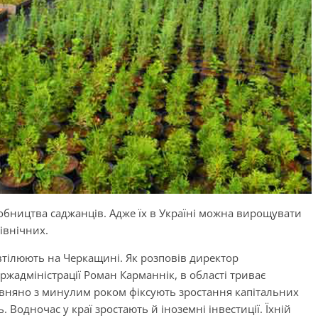
бництва саджанців. Адже їх в Україні можна вирощувати
північних.
 втілюють на Черкащині. Як розповів директор
жадміністрації Роман Карманнік, в області триває
рівняно з минулим роком фіксують зростання капітальних
 Водночас у краї зростають й іноземні інвестиції. Їхній