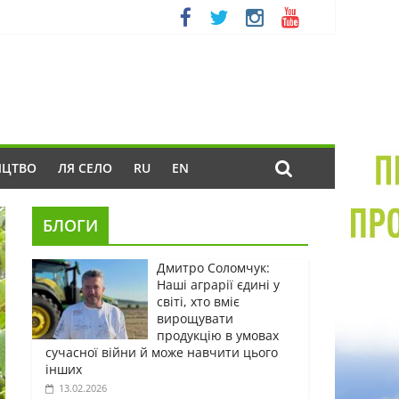
ИЦТВО
ЛЯ СЕЛО
RU
EN
БЛОГИ
Дмитро Соломчук:
Наші аграрії єдині у
світі, хто вміє
вирощувати
продукцію в умовах
сучасної війни й може навчити цього
інших
13.02.2026