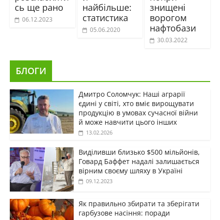
сь ще рано
найбільше:
знищені
статистика
ворогом
06.12.2023
нафтобази
05.06.2020
30.03.2022
БЛОГИ
Дмитро Соломчук: Наші аграрії
єдині у світі, хто вміє вирощувати
продукцію в умовах сучасної війни
й може навчити цього інших
13.02.2026
Виділивши близько $500 мільйонів,
Говард Баффет надалі залишається
вірним своєму шляху в Україні
09.12.2023
Як правильно збирати та зберігати
гарбузове насіння: поради