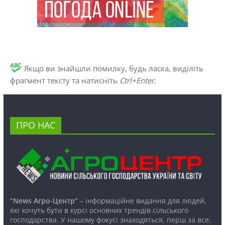
Якщо ви знайшли помилку, будь ласка, виділіть
фрагмент тексту та натисніть
Ctrl+Enter
.
ПРО НАС
“News Агро-Центр”
– інформаційне видання для людей,
які хочуть бути в курсі основних трендів сільського
господарства. У нашому фокусі знаходяться, перш за все,