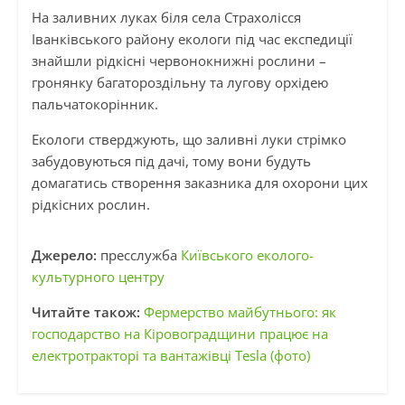
На заливних луках біля села Страхолісся
Іванківського району екологи під час експедиції
знайшли рідкісні червонокнижні рослини –
гронянку багатороздільну та лугову орхідею
пальчатокорінник.
Екологи стверджують, що заливні луки стрімко
забудовуються під дачі, тому вони будуть
домагатись створення заказника для охорони цих
рідкісних рослин.
Джерело:
пресслужба
Київського еколого-
культурного центру
Читайте також:
Фермерство майбутнього: як
господарство на Кіровоградщини працює на
електротракторі та вантажівці Tesla (фото)