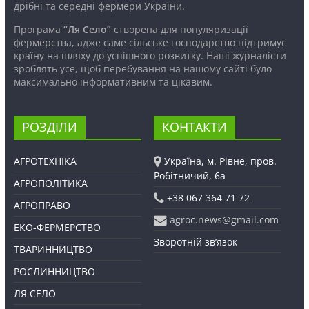
дрібні та середні фермери України.
Програма
“Ля Село”
створена для популяризації
фермерства, адже саме сільське господарство підтримує
країну на шляху до успішного розвитку. Наші журналісти
зроблять усе, щоб перебування на нашому сайті було
максимально інформативним та цікавим.
РОЗДІЛИ
КОНТАКТИ
АГРОТЕХНІКА
Україна, м. Рівне, пров.
Робітничий, 6а
АГРОПОЛІТИКА
+38 067 364 71 72
АГРОПРАВО
agroc.news@gmail.com
ЕКО-ФЕРМЕРСТВО
Зворотній зв’язок
ТВАРИННИЦТВО
РОСЛИННИЦТВО
ЛЯ СЕЛО