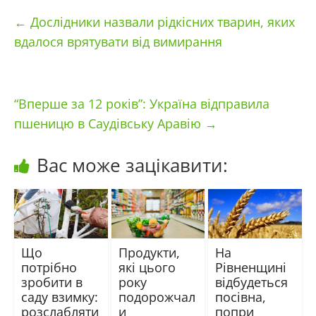
←
Дослідники назвали рідкісних тварин, яких
вдалося врятувати від вимирання
“Вперше за 12 років”: Україна відправила
пшеницю в Саудівську Аравію
→
Вас може зацікавити:
Що
Продукти,
На
потрібно
які цього
Рівненщині
зробити в
року
відбудеться
саду взимку:
подорожчал
посівна,
розслабляти
и
попри