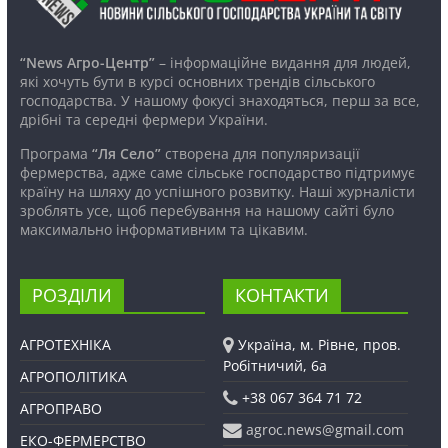
“News Агро-Центр”
– інформаційне видання для людей,
які хочуть бути в курсі основних трендів сільського
господарства. У нашому фокусі знаходяться, перш за все,
дрібні та середні фермери України.
Програма
“Ля Село”
створена для популяризації
фермерства, адже саме сільське господарство підтримує
країну на шляху до успішного розвитку. Наші журналісти
зроблять усе, щоб перебування на нашому сайті було
максимально інформативним та цікавим.
РОЗДІЛИ
КОНТАКТИ
АГРОТЕХНІКА
Україна, м. Рівне, пров.
Робітничий, 6а
АГРОПОЛІТИКА
+38 067 364 71 72
АГРОПРАВО
agroc.news@gmail.com
ЕКО-ФЕРМЕРСТВО