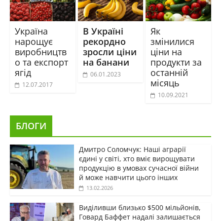
Україна
В Україні
Як
нарощує
рекордно
змінилися
виробництв
зросли ціни
ціни на
о та експорт
на банани
продукти за
ягід
останній
06.01.2023
місяць
12.07.2017
10.09.2021
БЛОГИ
Дмитро Соломчук: Наші аграрії
єдині у світі, хто вміє вирощувати
продукцію в умовах сучасної війни
й може навчити цього інших
13.02.2026
Виділивши близько $500 мільйонів,
Говард Баффет надалі залишається