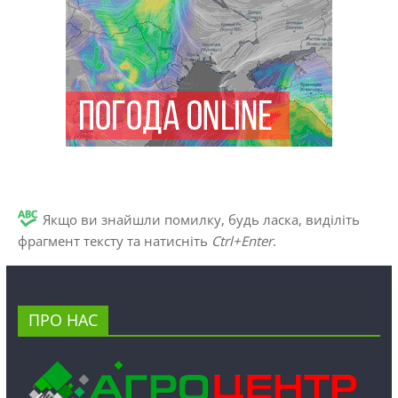
Якщо ви знайшли помилку, будь ласка, виділіть
фрагмент тексту та натисніть
Ctrl+Enter
.
ПРО НАС