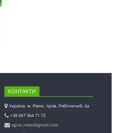
КОНТАКТИ
Україна, м. Рівне, пров. Робітничий, 6а
+38 067 364 71 72
agroc.news@gmail.com