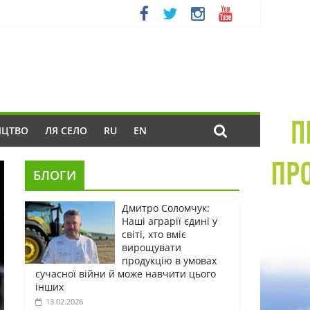
ИЦТВО
ЛЯ СЕЛО
RU
EN
БЛОГИ
Дмитро Соломчук:
Наші аграрії єдині у
світі, хто вміє
вирощувати
продукцію в умовах
сучасної війни й може навчити цього
інших
13.02.2026