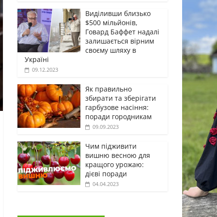
Виділивши близько
$500 мільйонів,
Говард Баффет надалі
залишається вірним
своєму шляху в
Україні
09.12.2023
Як правильно
збирати та зберігати
гарбузове насіння:
поради городникам
09.09.2023
Чим підживити
вишню весною для
кращого урожаю:
дієві поради
04.04.2023