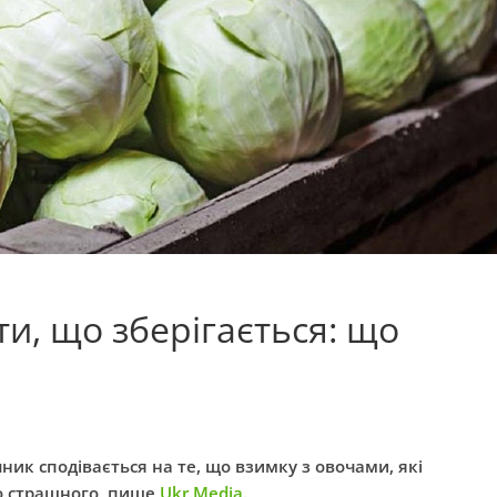
ти, що зберігається: що
ник сподівається на те, що взимку з овочами, які
го страшного, пише
Ukr.Media
.