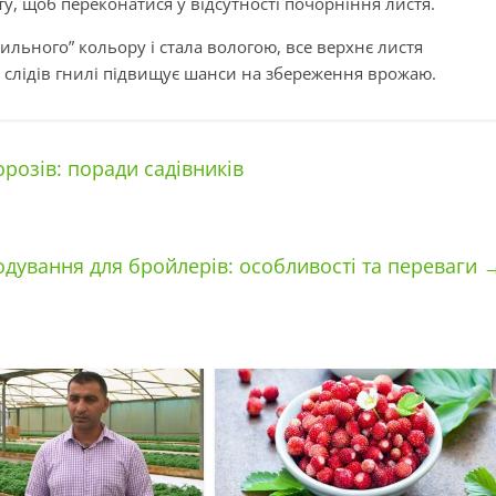
ту, щоб переконатися у відсутності почорніння листя.
льного” кольору і стала вологою, все верхнє листя
 слідів гнилі підвищує шанси на збереження врожаю.
орозів: поради садівників
дування для бройлерів: особливості та переваги