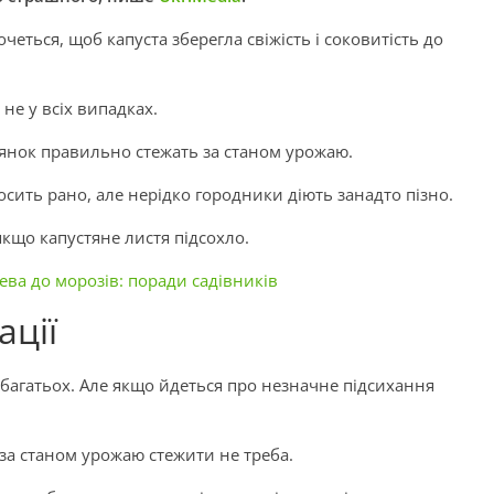
четься, щоб капуста зберегла свіжість і соковитість до
 не у всіх випадках.
ілянок правильно стежать за станом урожаю.
осить рано, але нерідко городники діють занадто пізно.
якщо капустяне листя підсохло.
ева до морозів: поради садівників
ації
багатьох. Але якщо йдеться про незначне підсихання
 за станом урожаю стежити не треба.