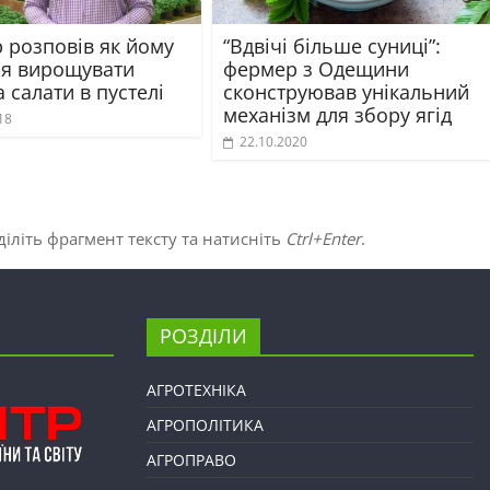
 розповів як йому
“Вдвічі більше суниці”:
ся вирощувати
фермер з Одещини
а салати в пустелі
сконструював унікальний
механізм для збору ягід
18
22.10.2020
іліть фрагмент тексту та натисніть
Ctrl+Enter
.
РОЗДІЛИ
АГРОТЕХНІКА
АГРОПОЛІТИКА
АГРОПРАВО