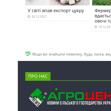
У світі впав експорт цукру
Фермер
вдаєть
20.12.2021
овочі т
10.12.20
Якщо ви знайшли помилку, будь ласка, вид
ПРО НАС