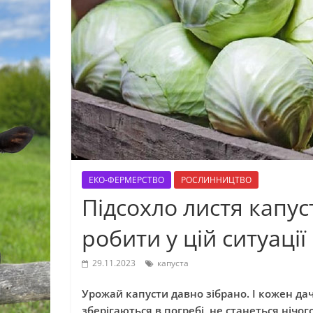
ЕКО-ФЕРМЕРСТВО
РОСЛИННИЦТВО
Підсохло листя капус
робити у цій ситуації
29.11.2023
капуста
Урожай капусти давно зібрано. І кожен дач
зберігаються в погребі, не станеться нічо