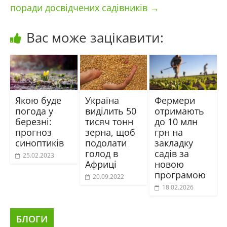
поради досвідчених садівників
→
Вас може зацікавити:
Якою буде
Україна
Фермери
погода у
виділить 50
отримають
березні:
тисяч тонн
до 10 млн
прогноз
зерна, щоб
грн на
синоптиків
подолати
закладку
голод в
садів за
25.02.2023
Африці
новою
програмою
20.09.2022
18.02.2026
БЛОГИ