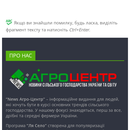
Якщо ви знайшли помилку, будь ласка, виділіть
фрагмент тексту та натисніть
Ctrl+Enter
.
ПРО НАС
“News Агро-Центр”
– інформаційне видання для людей,
які хочуть бути в курсі основних трендів сільського
господарства. У нашому фокусі знаходяться, перш за все,
дрібні та середні фермери України.
Програма
“Ля Село”
створена для популяризації