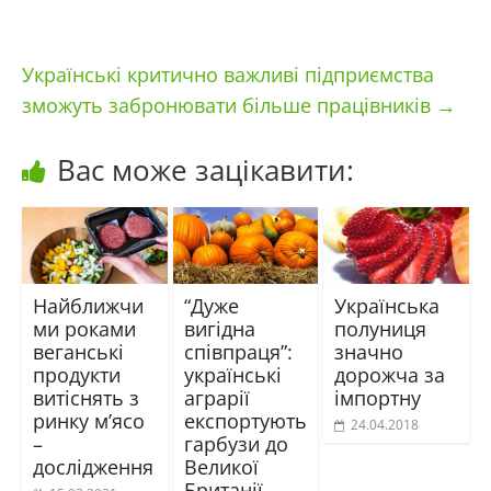
Українські критично важливі підприємства
зможуть забронювати більше працівників
→
Вас може зацікавити:
Найближчи
“Дуже
Українська
ми роками
вигідна
полуниця
веганські
співпраця”:
значно
продукти
українські
дорожча за
витіснять з
аграрії
імпортну
ринку м’ясо
експортують
24.04.2018
–
гарбузи до
дослідження
Великої
Британії