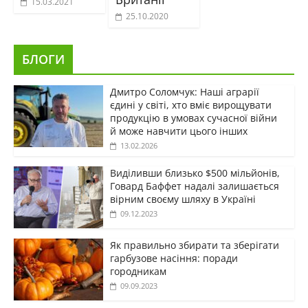
15.03.2021
25.10.2020
БЛОГИ
Дмитро Соломчук: Наші аграрії
єдині у світі, хто вміє вирощувати
продукцію в умовах сучасної війни
й може навчити цього інших
13.02.2026
Виділивши близько $500 мільйонів,
Говард Баффет надалі залишається
вірним своєму шляху в Україні
09.12.2023
Як правильно збирати та зберігати
гарбузове насіння: поради
городникам
09.09.2023