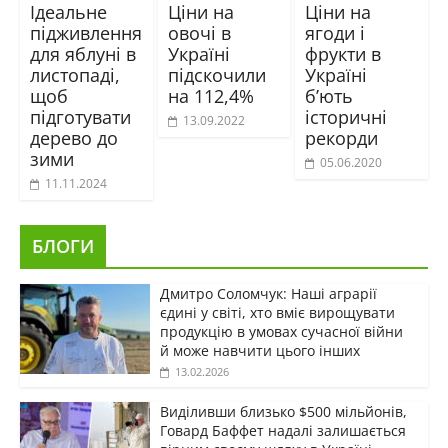
Ідеальне
Ціни на
Ціни на
підживлення
овочі в
ягоди і
для яблуні в
Україні
фрукти в
листопаді,
підскочили
Україні
щоб
на 112,4%
б’ють
підготувати
історичні
13.09.2022
дерево до
рекорди
зими
05.06.2020
11.11.2024
БЛОГИ
Дмитро Соломчук: Наші аграрії
єдині у світі, хто вміє вирощувати
продукцію в умовах сучасної війни
й може навчити цього інших
13.02.2026
Виділивши близько $500 мільйонів,
Говард Баффет надалі залишається