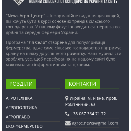
“News Агро-Центр”
– інформаційне видання для людей,
які хочуть бути в курсі основних трендів сільського
господарства. У нашому фокусі знаходяться, перш за все,
дрібні та середні фермери України.
Програма
“Ля Село”
створена для популяризації
фермерства, адже саме сільське господарство підтримує
країну на шляху до успішного розвитку. Наші журналісти
зроблять усе, щоб перебування на нашому сайті було
максимально інформативним та цікавим.
РОЗДІЛИ
КОНТАКТИ
АГРОТЕХНІКА
Україна, м. Рівне, пров.
Робітничий, 6а
АГРОПОЛІТИКА
+38 067 364 71 72
АГРОПРАВО
agroc.news@gmail.com
ЕКО-ФЕРМЕРСТВО