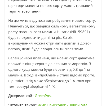
що ягоди малини нового сорту мають тривалий
термін зберігання.
На цю мить ведуться випробування нового сорту.
Планується, що завдяки сильному вегетативному
росту пагонів, сорт малини Husaria (NR159801)
буде плодоносити двічі на рік. За рік
вирощування можна отримати довгий відрізок
пагону, який буде плодоносити після зими.
Селекціонери впевнені, що новий сорт даватиме
врожай з кінця серпня до перших заморозків. З
одного куща можна буде зібрати від 0,8 до 1 кг
малини. В ході випробувань стало відомо про те,
що якість ягід може зберігатися до 1 місяця при
температурі зберіганні 1 °C.
Джерело:
сайт
GreenPost
Читайте також:
Який найекологічніший вид