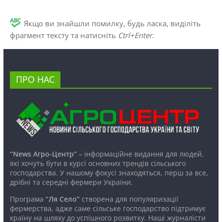
Якщо ви знайшли помилку, будь ласка, виділіть
фрагмент тексту та натисніть
Ctrl+Enter
.
ПРО НАС
“News Агро-Центр”
– інформаційне видання для людей,
які хочуть бути в курсі основних трендів сільського
господарства. У нашому фокусі знаходяться, перш за все,
дрібні та середні фермери України.
Програма
“Ля Село”
створена для популяризації
фермерства, адже саме сільське господарство підтримує
країну на шляху до успішного розвитку. Наші журналісти