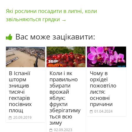
Які рослини посадити в липні, коли
звільняються грядки
→
Вас може зацікавити:
В Іспанії
Коли і як
Чому в
шторм
правильно
орхідеї
знищив
збирати
пожовтіло
тисячі
врожай
листя:
гектарів
яблук:
основні
посівних
фрукти
причини
площ
зберігатиму
01.04.2024
ться всю
20.09.2019
зиму
02.09.2023